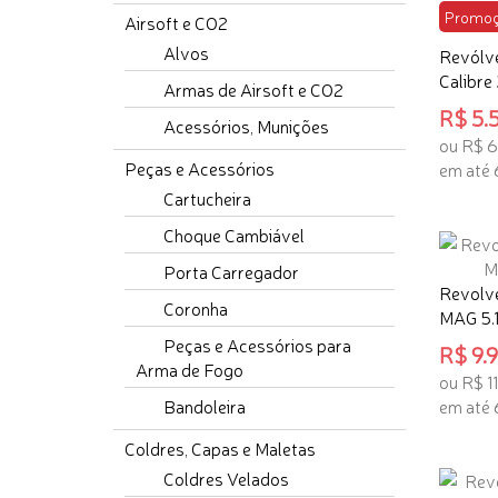
Promoç
Airsoft e CO2
Alvos
Revólve
Calibre
Armas de Airsoft e CO2
R$ 5.5
Acessórios, Munições
ou R$ 6.1
Peças e Acessórios
em até 
Cartucheira
ADICI
Choque Cambiável
Porta Carregador
Revolve
Coronha
MAG 5.11"
Peças e Acessórios para
R$ 9.9
Arma de Fogo
ou R$ 1
Bandoleira
em até 
ADICI
Coldres, Capas e Maletas
Coldres Velados