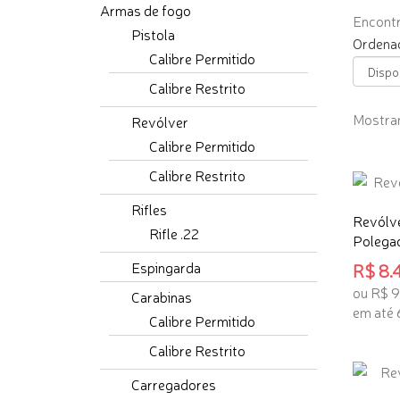
Armas de fogo
Encontr
Pistola
Ordenad
Calibre Permitido
Calibre Restrito
Mostran
Revólver
Calibre Permitido
Calibre Restrito
Rifles
Revólve
Rifle .22
Polegad
Espingarda
R$ 8.4
ou R$ 9
Carabinas
em até 
Calibre Permitido
ADICI
Calibre Restrito
Carregadores