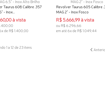
r Taurus 608 Calibre .357
Revolver Taurus 605 Calibre 
 - Inox...
MAG 2" - Inox Fosco
60,00 à vista
R$ 5.666,99 à vista
8.400,00
ou R$ 6.296,66
6x de R$ 1.400,00
em até 6x de R$ 1.049,44
ONAR AO CARRINHO
ADICIONAR AO CARRINHO
do 1 a 12 de 23 itens
Anteri