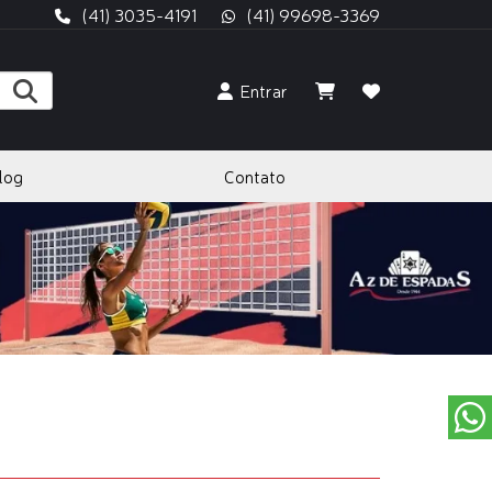
(41) 3035-4191
(41) 99698-3369
Entrar
log
Contato