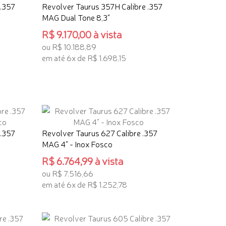
 .357
Revolver Taurus 357H Calibre .357
MAG Dual Tone 8,3"
R$ 9.170,00 à vista
ou R$ 10.188,89
em até 6x de R$ 1.698,15
ADICIONAR AO CARRINHO
 .357
Revolver Taurus 627 Calibre .357
MAG 4" - Inox Fosco
R$ 6.764,99 à vista
ou R$ 7.516,66
em até 6x de R$ 1.252,78
ADICIONAR AO CARRINHO