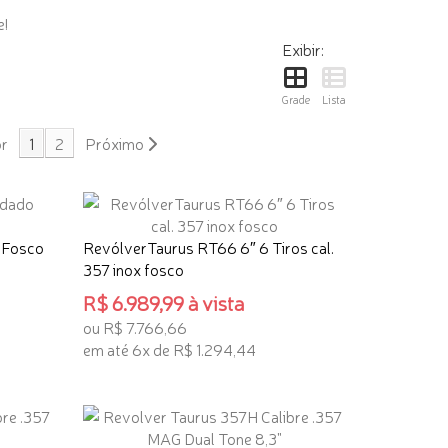
e!
Exibir:
Grade
Lista
or
1
2
Próximo
 Fosco
RevólverTaurus RT66 6″ 6 Tiros cal.
357 inox fosco
R$ 6.989,99 à vista
ou R$ 7.766,66
em até 6x de R$ 1.294,44
ADICIONAR AO CARRINHO