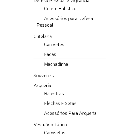
Defesa Pessoal e Vigilancia
Colete Balístico
Acessórios para Defesa
Pessoal
Cutelaria
Canivetes
Facas
Machadinha
Souvenirs
Arqueria
Balestras
Flechas E Setas
Acessórios Para Arqueria
Vestuário Tático
Camisetas