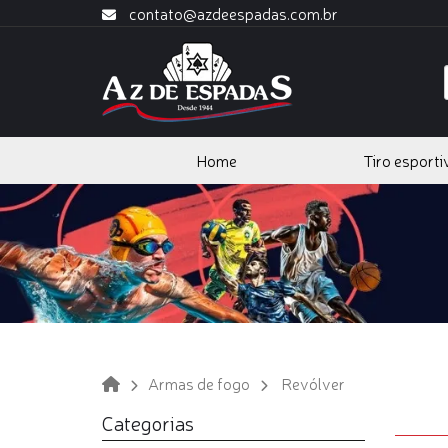
contato@azdeespadas.com.br
Home
Tiro esporti
Armas de fogo
Revólver
Categorias