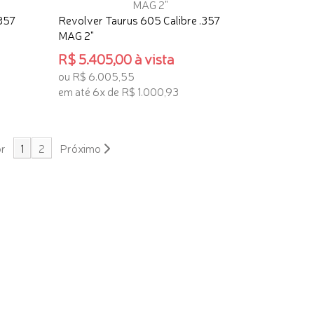
.357
Revolver Taurus 605 Calibre .357
MAG 2"
R$ 5.405,00 à vista
ou R$ 6.005,55
em até 6x de R$ 1.000,93
ADICIONAR AO CARRINHO
or
1
2
Próximo