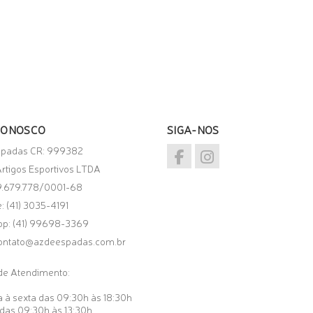
CONOSCO
SIGA-NOS
spadas CR: 999382
rtigos Esportivos LTDA
9.679.778/0001-68
: (41) 3035-4191
pp:
(41) 99698-3369
ontato@azdeespadas.com.br
de Atendimento:
 à sexta das 09:30h às 18:30h
das 09:30h às 13:30h