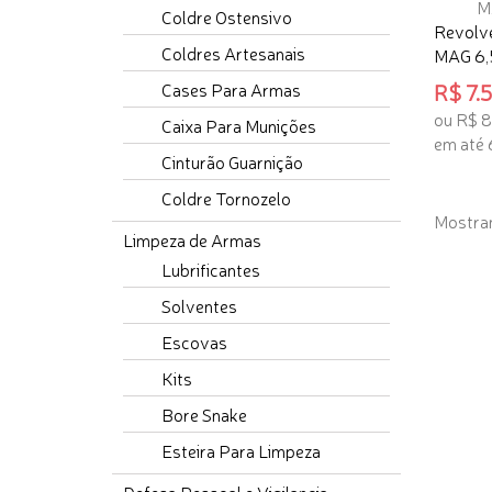
Coldre Ostensivo
Revolve
Coldres Artesanais
MAG 6,5"
Cases Para Armas
R$ 7.5
ou R$ 
Caixa Para Munições
em até 
Cinturão Guarnição
ADICI
Coldre Tornozelo
Mostran
Limpeza de Armas
Lubrificantes
Solventes
Escovas
Kits
Bore Snake
Esteira Para Limpeza