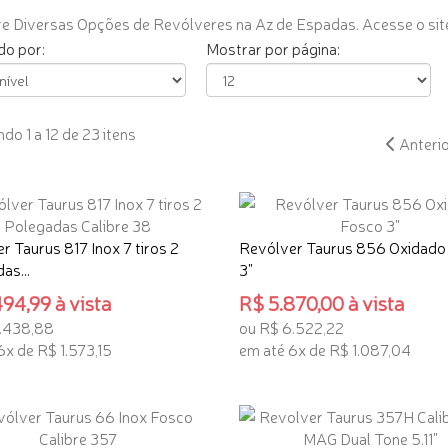
e Diversas Opções de Revólveres na Az de Espadas. Acesse o sit
o por:
Mostrar por página:
do 1 a 12 de 23 itens
Anteri
r Taurus 817 Inox 7 tiros 2
Revólver Taurus 856 Oxidado
as...
3"
94,99 à vista
R$ 5.870,00 à vista
.438,88
ou R$ 6.522,22
6x de R$ 1.573,15
em até 6x de R$ 1.087,04
ONAR AO CARRINHO
ADICIONAR AO CARRINHO