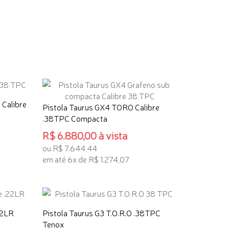
 Calibre
Pistola Taurus GX4 TORO Calibre
.38TPC Compacta
R$ 6.880,00 à vista
ou R$ 7.644,44
em até 6x de R$ 1.274,07
ADICIONAR AO CARRINHO
22LR
Pistola Taurus G3 T.O.R.O .38TPC
Tenox