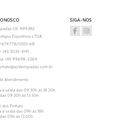
CONOSCO
SIGA-NOS
spadas CR: 999382
rtigos Esportivos LTDA
9.679.778/0001-68
: (41) 3035-4191
pp:
(41) 99698-3369
ontato@azdeespadas.com.br
de Atendimento:
 à sexta das 09:30h às 18:30h
das 09:30h às 13:30h
 dos Pinhais
 à sexta das 09h às 18h
das 09h às 13:00h