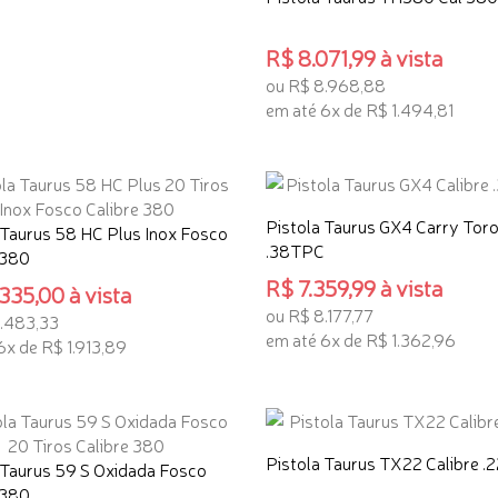
R$ 8.071,99 à vista
ou R$ 8.968,88
em até 6x de R$ 1.494,81
ADICIONAR AO CARRINHO
Pistola Taurus GX4 Carry Toro
 Taurus 58 HC Plus Inox Fosco
.38TPC
 380
R$ 7.359,99 à vista
335,00 à vista
ou R$ 8.177,77
1.483,33
em até 6x de R$ 1.362,96
6x de R$ 1.913,89
ADICIONAR AO CARRINHO
ONAR AO CARRINHO
Pistola Taurus TX22 Calibre .
 Taurus 59 S Oxidada Fosco
 380