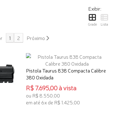
Exibir:
Grade
Lista
or
1
2
Próximo
Pistola Taurus 838 Compacta Calibre
380 Oxidada
R$ 7.695,00 à vista
ou R$ 8.550,00
em até 6x de R$ 1.425,00
ADICIONAR AO CARRINHO