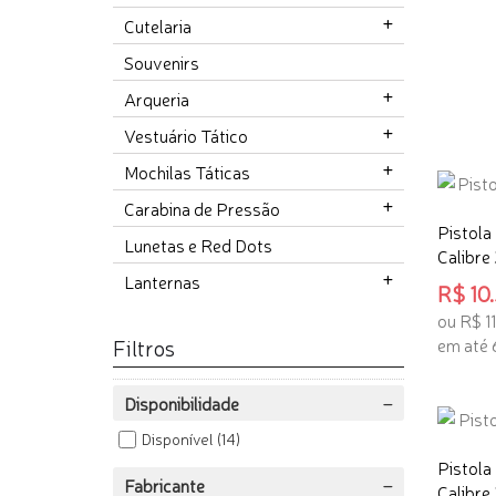
Cutelaria
Souvenirs
Arqueria
Vestuário Tático
Mochilas Táticas
Carabina de Pressão
Pistola
Lunetas e Red Dots
Calibre
Lanternas
R$ 10.
ou R$ 1
em até 
Filtros
ADICI
Disponibilidade
Disponível
(14)
Pistola
Fabricante
Calibre