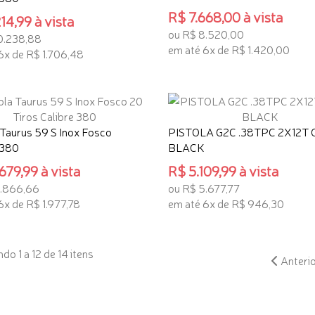
R$ 7.668,00 à vista
14,99 à vista
ou R$ 8.520,00
0.238,88
em até 6x de R$ 1.420,00
6x de R$ 1.706,48
ADICIONAR AO CARRINHO
ONAR AO CARRINHO
 Taurus 59 S Inox Fosco
PISTOLA G2C .38TPC 2X12T
 380
BLACK
679,99 à vista
R$ 5.109,99 à vista
1.866,66
ou R$ 5.677,77
6x de R$ 1.977,78
em até 6x de R$ 946,30
ONAR AO CARRINHO
ADICIONAR AO CARRINHO
o 1 a 12 de 14 itens
Anteri