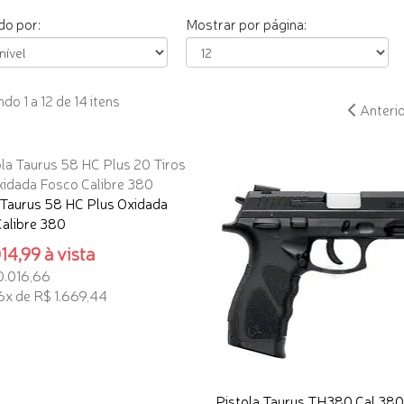
o por:
Mostrar por página:
o 1 a 12 de 14 itens
Anteri
 Taurus 58 HC Plus Oxidada
alibre 380
14,99 à vista
0.016,66
6x de R$ 1.669,44
ONAR AO CARRINHO
Pistola Taurus TH380 Cal 380