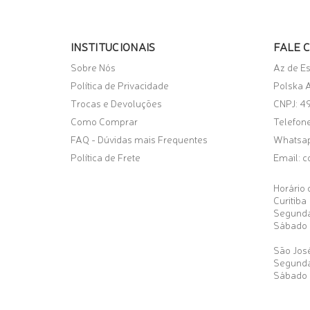
INSTITUCIONAIS
FALE 
Sobre Nós
Az de E
Política de Privacidade
Polska A
Trocas e Devoluções
CNPJ: 4
Como Comprar
Telefone
FAQ - Dúvidas mais Frequentes
Whatsa
Política de Frete
Email:
c
Horário 
Curitiba
Segunda
Sábado 
São José
Segunda
Sábado 