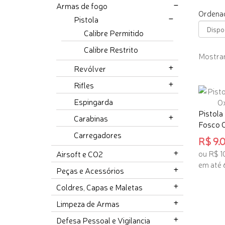
Armas de fogo
Ordenad
Pistola
Calibre Permitido
Calibre Restrito
Mostrand
Revólver
Rifles
Espingarda
Pistola
Carabinas
Fosco C
Carregadores
R$ 9.0
ou R$ 1
Airsoft e CO2
em até 
Peças e Acessórios
ADICI
Coldres, Capas e Maletas
Limpeza de Armas
Defesa Pessoal e Vigilancia