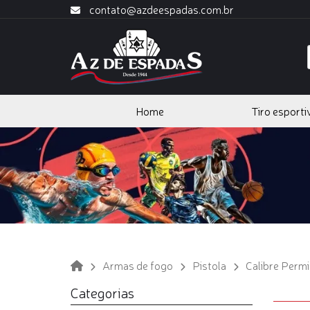
contato@azdeespadas.com.br
Home
Tiro esporti
Armas de fogo
Pistola
Calibre Permi
Categorias