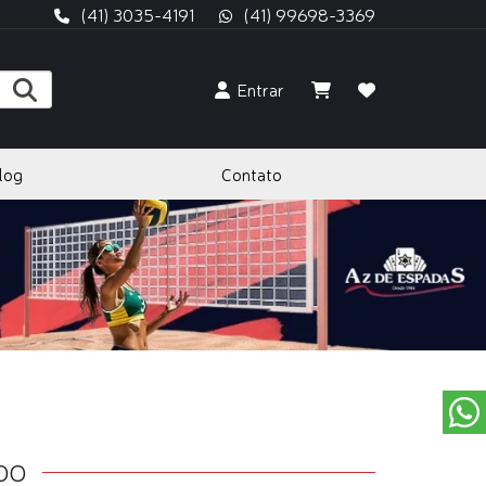
(41) 3035-4191
(41) 99698-3369
Entrar
log
Contato
IDO