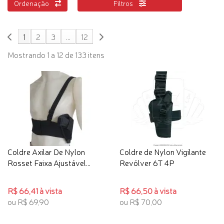
Ordenação
Filtros
1
2
3
...
12
Mostrando 1 a 12 de 133 itens
Coldre Axilar De Nylon
Coldre de Nylon Vigilante
Rosset Faixa Ajustável...
Revólver 6T 4P
R$ 66,41 à vista
R$ 66,50 à vista
ou R$ 69,90
ou R$ 70,00