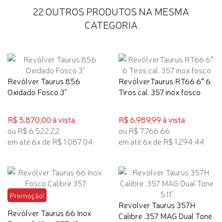
22 OUTROS PRODUTOS NA MESMA
CATEGORIA
Revólver Taurus 856
RevólverTaurus RT66 6″ 6
Oxidado Fosco 3"
Tiros cal. 357 inox fosco
R$ 5.870,00 à vista
R$ 6.989,99 à vista
ou R$ 6.522,22
ou R$ 7.766,66
em até 6x de R$ 1.087,04
em até 6x de R$ 1.294,44
Promoção!
Revolver Taurus 357H
Revólver Taurus 66 Inox
Calibre .357 MAG Dual Tone