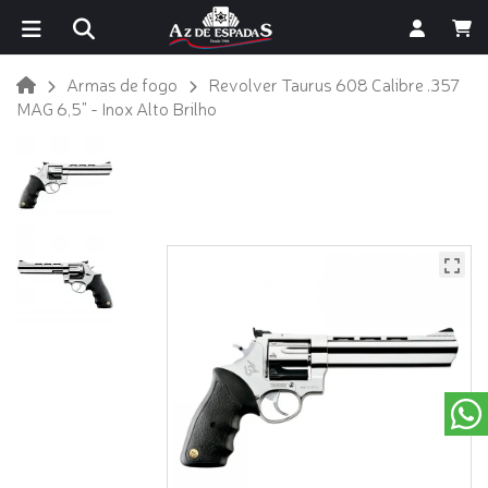
Armas de fogo
Revolver Taurus 608 Calibre .357
MAG 6,5" - Inox Alto Brilho