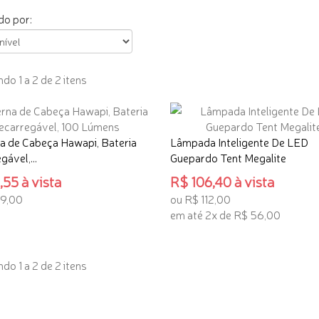
o por:
do 1 a 2 de 2 itens
a de Cabeça Hawapi, Bateria
Lâmpada Inteligente De LED
ável,...
Guepardo Tent Megalite
55 à vista
R$ 106,40 à vista
89,00
ou R$ 112,00
em até 2x de R$ 56,00
ONAR AO CARRINHO
ADICIONAR AO CARRINHO
do 1 a 2 de 2 itens