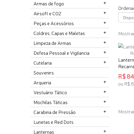
Armas de fogo
Ordenad
Airsoft e CO2
Peças e Acessórios
Coldres, Capas e Maletas
Mostran
Limpeza de Armas
Defesa Pessoal e Vigilancia
Lantern
Cutelaria
Recarreg
Souvenirs
R$ 84,
Arqueria
ou R$ 
Vestuário Tático
ADICI
Mochilas Táticas
Mostran
Carabina de Pressão
Lunetas e Red Dots
Lanternas