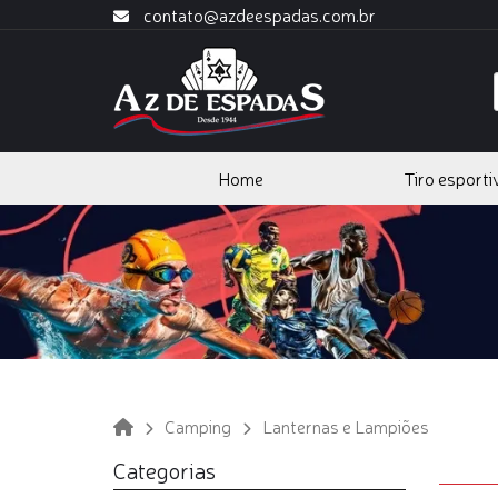
contato@azdeespadas.com.br
Home
Tiro esporti
Camping
Lanternas e Lampiões
Categorias