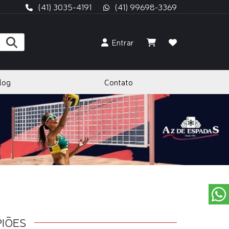
(41) 3035-4191
(41) 99698-3369
Entrar
log
Contato
PIÕES