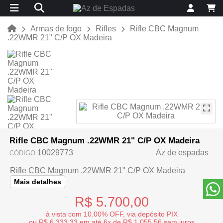
Armas de fogo
Rifles
Rifle CBC Magnum
.22WMR 21" C/P OX Madeira
Rifle CBC Magnum .22WMR 21" C/P OX Madeira
10029773
Az de espadas
CÓDIGO
Rifle CBC Magnum .22WMR 21" C/P OX Madeira
Mais detalhes
R$ 5.700,00
à vista com 10.00% OFF, via depósito PIX
ou R$ 6.333,33 em até 6x de R$ 1.055,56 sem juros