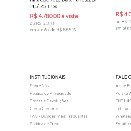
14,5" 25 Tiros
R$ 4.0
R$ 4.780,00 à vista
ou R$ 
ou R$ 5.311,11
em até 
em até 6x de R$ 885,19
TENHO
TENHO INTERESSE
INSTITUCIONAIS
FALE 
Sobre Nós
Az de E
Política de Privacidade
Polska A
Trocas e Devoluções
CNPJ: 4
Como Comprar
Telefone
FAQ - Dúvidas mais Frequentes
Whatsa
Política de Frete
Email:
c