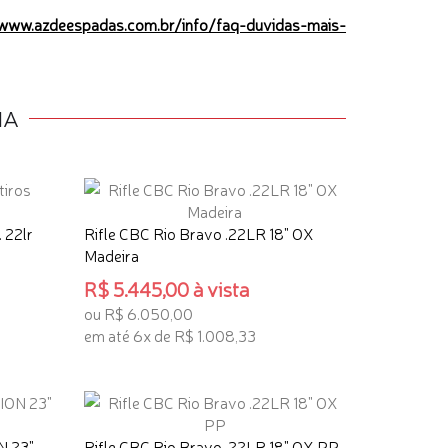
/www.azdeespadas.com.br/info/faq-duvidas-mais-
IA
 22lr
Rifle CBC Rio Bravo .22LR 18" OX
Madeira
R$ 5.445,00 à vista
ou R$ 6.050,00
em até 6x de R$ 1.008,33
ADICIONAR AO CARRINHO
N 23"
Rifle CBC Rio Bravo .22LR 18" OX PP