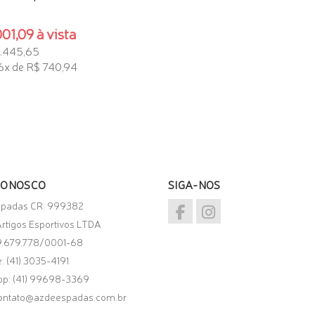
01,09 à vista
4.445,65
6x de R$ 740,94
 INTERESSE
CONOSCO
SIGA-NOS
spadas CR: 999382
rtigos Esportivos LTDA
9.679.778/0001-68
: (41) 3035-4191
pp:
(41) 99698-3369
ontato@azdeespadas.com.br