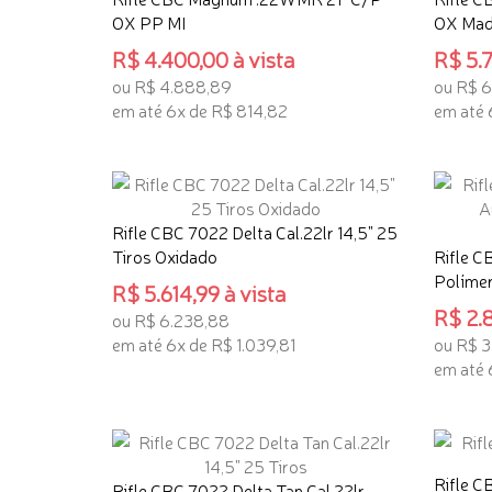
OX PP MI
OX Mad
R$ 4.400,00 à vista
R$ 5.7
ou R$ 4.888,89
ou R$ 6
em até 6x de R$ 814,82
em até 
ADICIONAR AO CARRINHO
ADICI
Rifle CBC 7022 Delta Cal.22lr 14,5" 25
Tiros Oxidado
Rifle C
Políme
R$ 5.614,99 à vista
R$ 2.8
ou R$ 6.238,88
em até 6x de R$ 1.039,81
ou R$ 3
em até 
ADICIONAR AO CARRINHO
ADICI
Rifle C
Rifle CBC 7022 Delta Tan Cal.22lr