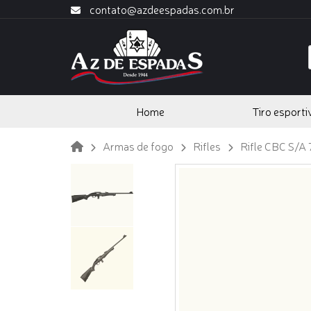
contato@azdeespadas.com.br
Home
Tiro esporti
Armas de fogo
Rifles
Rifle CBC S/A 