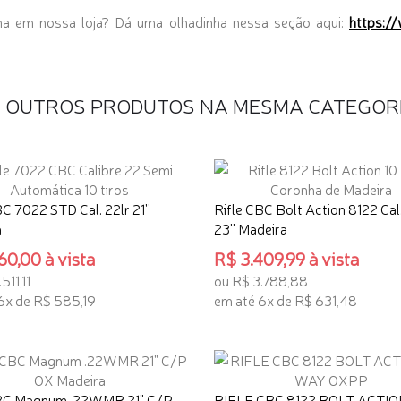
ma em nossa loja? Dá uma olhadinha nessa seção aqui:
https:/
4 OUTROS PRODUTOS NA MESMA CATEGOR
BC 7022 STD Cal. 22lr 21''
Rifle CBC Bolt Action 8122 Cal.
a
23'' Madeira
60,00 à vista
R$ 3.409,99 à vista
511,11
ou R$ 3.788,88
6x de R$ 585,19
em até 6x de R$ 631,48
ONAR AO CARRINHO
ADICIONAR AO CARRINHO
CBC Magnum .22WMR 21" C/P
RIFLE CBC 8122 BOLT ACTIO