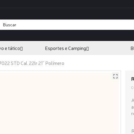
vo e tático
Esportes e Camping
B
7022 STD Cal. 22lr 21'' Polímero
R
C
A
a
r
R