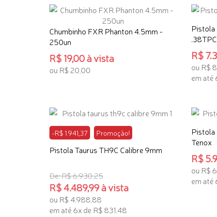
Pistola
Chumbinho FXR Phanton 4.5mm -
.38TPC
250un
R$ 7.3
R$ 19,00 à vista
ou R$ 8
ou R$ 20,00
em até 
ADICIONAR AO CARRINHO
ADICI
Pistola
-R$ 1.941,37
Promoção!
Tenox
Pistola Taurus TH9C Calibre 9mm
R$ 5.9
ou R$ 
De: R$ 6.930,25
em até 
R$ 4.489,99 à vista
ADICI
ou R$ 4.988,88
em até 6x de R$ 831,48