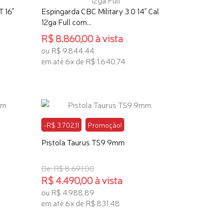
T 16"
Espingarda CBC Military 3.0 14" Cal
12ga Full com...
R$ 8.860,00 à vista
ou R$ 9.844,44
em até 6x de R$ 1.640,74
ADICIONAR AO CARRINHO
-R$ 3.702,11
Promoção!
Pistola Taurus TS9 9mm
De: R$ 8.691,00
R$ 4.490,00 à vista
ou R$ 4.988,89
em até 6x de R$ 831,48
ADICIONAR AO CARRINHO