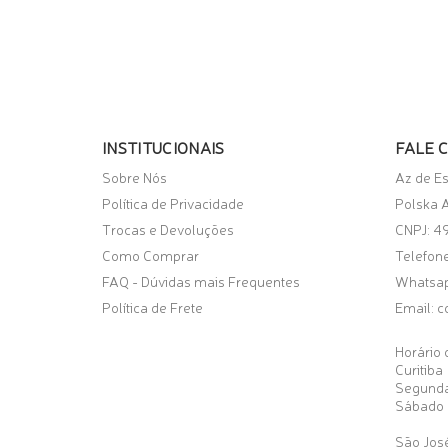
ADICIONAR AO CARRINHO
INSTITUCIONAIS
FALE 
Sobre Nós
Az de E
Política de Privacidade
Polska A
Trocas e Devoluções
CNPJ: 4
Como Comprar
Telefone
FAQ - Dúvidas mais Frequentes
Whatsa
Política de Frete
Email:
c
Horário 
Curitiba
Segunda
Sábado 
São José