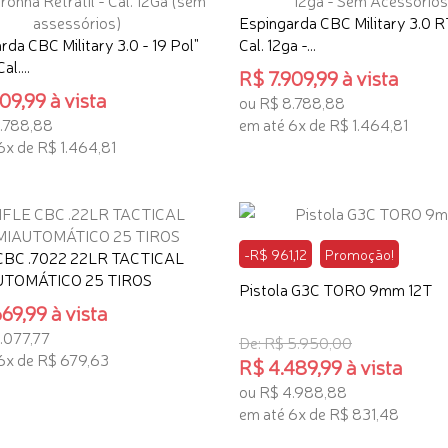
Espingarda CBC Military 3.0 R
rda CBC Military 3.0 - 19 Pol"
Cal. 12ga -...
l....
R$ 7.909,99 à vista
09,99 à vista
ou R$ 8.788,88
.788,88
em até 6x de R$ 1.464,81
6x de R$ 1.464,81
ADICIONAR AO CARRINHO
ONAR AO CARRINHO
-R$ 961,12
Promoção!
CBC .7022 22LR TACTICAL
TOMÁTICO 25 TIROS
Pistola G3C TORO 9mm 12T
69,99 à vista
.077,77
De: R$ 5.950,00
6x de R$ 679,63
R$ 4.489,99 à vista
ou R$ 4.988,88
ONAR AO CARRINHO
em até 6x de R$ 831,48
ADICIONAR AO CARRINHO