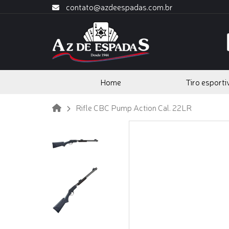
contato@azdeespadas.com.br
Home
Tiro esporti
Rifle CBC Pump Action Cal. 22LR