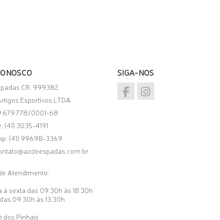
CONOSCO
SIGA-NOS
spadas CR: 999382
rtigos Esportivos LTDA
9.679.778/0001-68
: (41) 3035-4191
pp:
(41) 99698-3369
ontato@azdeespadas.com.br
de Atendimento:
 à sexta das 09:30h às 18:30h
das 09:30h às 13:30h
 dos Pinhais