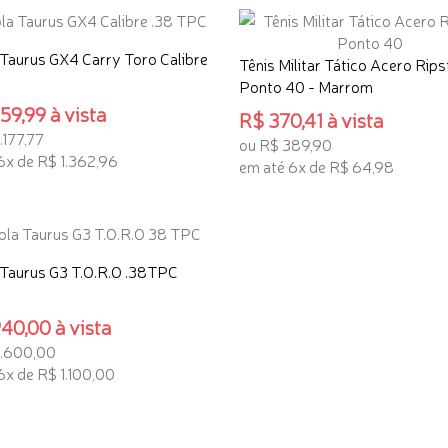
 Taurus GX4 Carry Toro Calibre
Tênis Militar Tático Acero Rip
Ponto 40 - Marrom
59,99 à vista
R$ 370,41 à vista
.177,77
ou R$ 389,90
6x de R$ 1.362,96
em até 6x de R$ 64,98
ONAR AO CARRINHO
ADICIONAR AO CARRINHO
 Taurus G3 T.O.R.O .38TPC
40,00 à vista
6.600,00
6x de R$ 1.100,00
ONAR AO CARRINHO