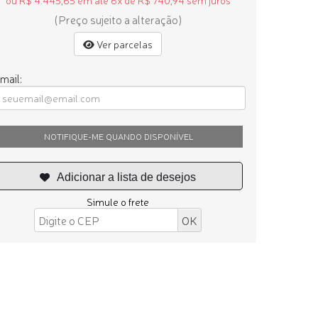
ou R$ 4.445,65 em até 6x de R$ 740,94 sem juros
(Preço sujeito a alteração)
Ver parcelas
mail:
NOTIFIQUE-ME QUANDO DISPONÍVEL
Simule o frete