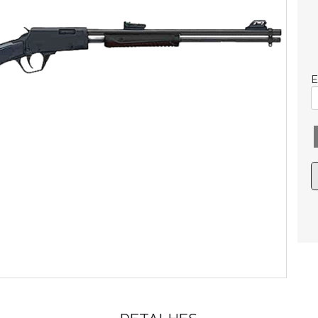
E
DETALHES