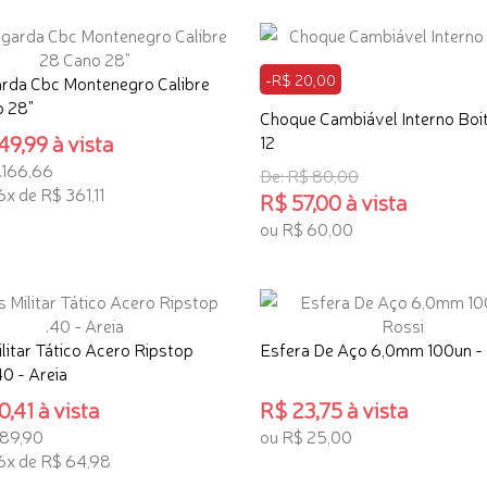
-R$ 20,00
rda Cbc Montenegro Calibre
 28"
Choque Cambiável Interno Boit
49,99 à vista
12
.166,66
De: R$ 80,00
6x de R$ 361,11
R$ 57,00 à vista
ou R$ 60,00
ONAR AO CARRINHO
ADICIONAR AO CARRINHO
ilitar Tático Acero Ripstop
Esfera De Aço 6,0mm 100un -
0 - Areia
,41 à vista
R$ 23,75 à vista
389,90
ou R$ 25,00
6x de R$ 64,98
ADICIONAR AO CARRINHO