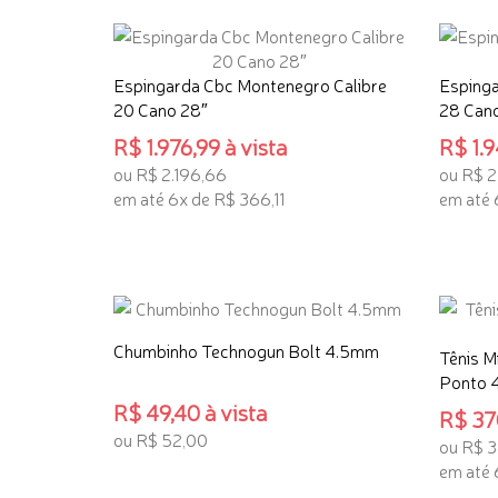
Espingarda Cbc Montenegro Calibre
Espinga
20 Cano 28″
28 Cano
R$ 1.976,99 à vista
R$ 1.9
ou R$ 2.196,66
ou R$ 2
em até 6x de R$ 366,11
em até 
ADICIONAR AO CARRINHO
ADICI
Chumbinho Technogun Bolt 4.5mm
Tênis M
Ponto 4
R$ 49,40 à vista
R$ 370
ou R$ 52,00
ou R$ 
em até 
ADICIONAR AO CARRINHO