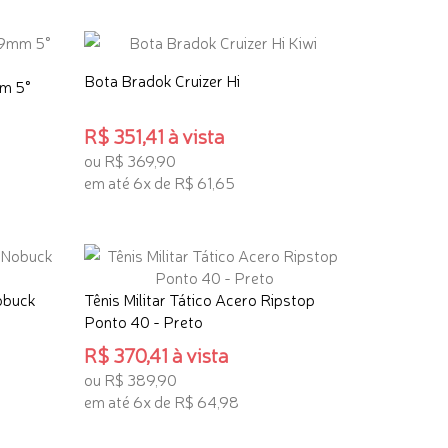
Bota Bradok Cruizer Hi
mm 5°
R$ 351,41 à vista
ou R$ 369,90
em até 6x de R$ 61,65
ADICIONAR AO CARRINHO
obuck
Tênis Militar Tático Acero Ripstop
Ponto 40 - Preto
R$ 370,41 à vista
ou R$ 389,90
em até 6x de R$ 64,98
ADICIONAR AO CARRINHO