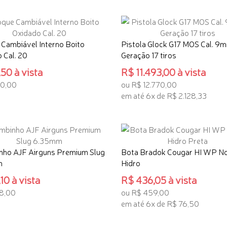
ONAR AO CARRINHO
Cambiável Interno Boito
Pistola Glock G17 MOS Cal. 9
 Cal. 20
Geração 17 tiros
50 à vista
R$ 11.493,00 à vista
50,00
ou R$ 12.770,00
em até 6x de R$ 2.128,33
ONAR AO CARRINHO
ADICIONAR AO CARRINHO
nho AJF Airguns Premium Slug
Bota Bradok Cougar HI WP N
m
Hidro
10 à vista
R$ 436,05 à vista
8,00
ou R$ 459,00
em até 6x de R$ 76,50
ONAR AO CARRINHO
ADICIONAR AO CARRINHO