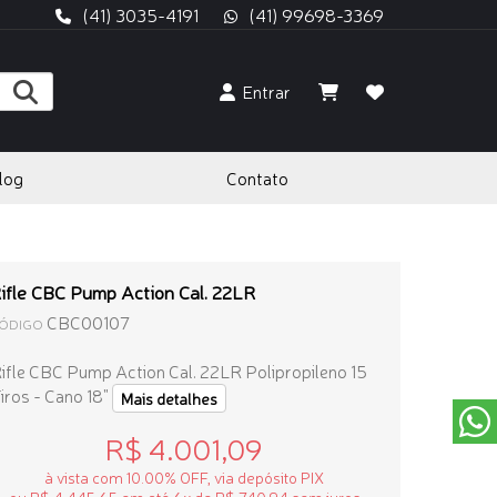
(41) 3035-4191
(41) 99698-3369
Entrar
log
Contato
ifle CBC Pump Action Cal. 22LR
CBC00107
ÓDIGO
ifle CBC Pump Action Cal. 22LR Polipropileno 15
iros - Cano 18"
Mais detalhes
R$ 4.001,09
à vista com 10.00% OFF, via depósito PIX