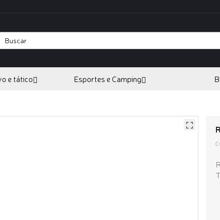
vo e tático
Esportes e Camping
B
R
C
R
T