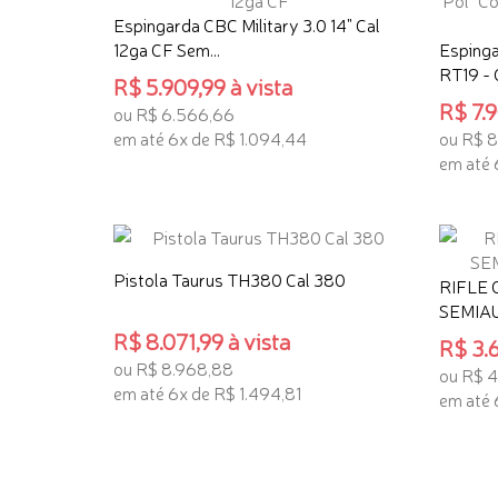
Espingarda CBC Military 3.0 14" Cal
12ga CF Sem...
Espinga
RT19 - Ca
R$ 5.909,99 à vista
R$ 7.9
ou R$ 6.566,66
em até 6x de R$ 1.094,44
ou R$ 8
em até 
ADICIONAR AO CARRINHO
ADICI
Pistola Taurus TH380 Cal 380
RIFLE 
SEMIAU
R$ 8.071,99 à vista
R$ 3.6
ou R$ 8.968,88
ou R$ 4
em até 6x de R$ 1.494,81
em até 
ADICIONAR AO CARRINHO
ADICI