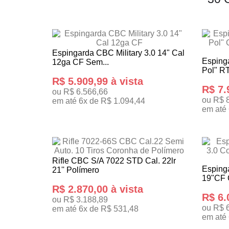
Espingarda CBC Military 3.0 14" Cal
Espinga
12ga CF Sem...
Pol" RT
R$ 5.909,99 à vista
R$ 7.
ou R$ 6.566,66
ou R$ 
em até 6x de R$ 1.094,44
em até 
ADICIONAR AO CARRINHO
ADICI
Rifle CBC S/A 7022 STD Cal. 22lr
Esping
21'' Polímero
19"CF 
R$ 2.870,00 à vista
R$ 6.
ou R$ 3.188,89
ou R$ 
em até 6x de R$ 531,48
em até 
ADICIONAR AO CARRINHO