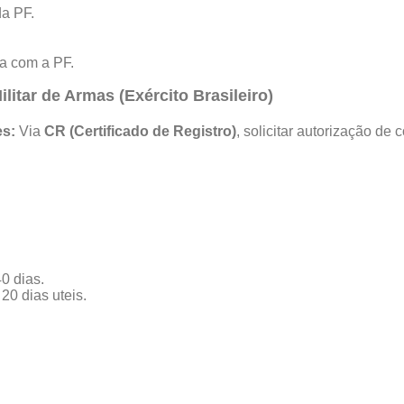
da PF.
ta com a PF.
itar de Armas (Exército Brasileiro)
es:
Via
CR (Certificado de Registro)
, solicitar autorização de
0 dias.
0 dias uteis.