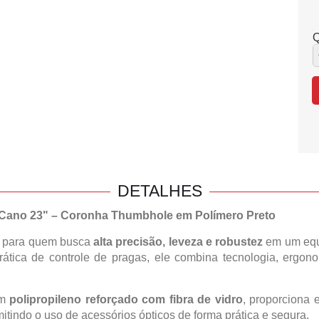
Q
DETALHES
– Cano 23" – Coronha Thumbhole em Polímero Preto
l para quem busca
alta precisão, leveza e robustez
em um equi
prática de controle de pragas, ele combina tecnologia, erg
em
polipropileno reforçado com fibra de vidro
, proporciona 
mitindo o uso de acessórios ópticos de forma prática e segura.