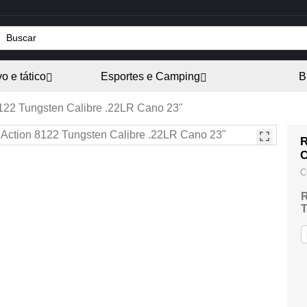
vo e tático
Esportes e Camping
B
8122 Tungsten Calibre .22LR Cano 23"
R
C
C
R
T