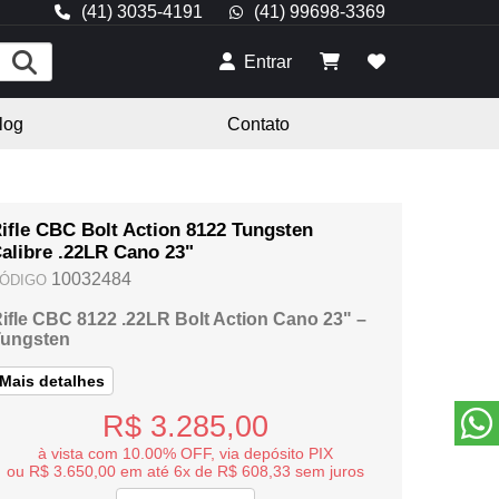
(41) 3035-4191
(41) 99698-3369
Entrar
log
Contato
ifle CBC Bolt Action 8122 Tungsten
alibre .22LR Cano 23"
10032484
ÓDIGO
ifle CBC 8122 .22LR Bolt Action Cano 23" –
ungsten
Mais detalhes
R$ 3.285,00
à vista com 10.00% OFF, via depósito PIX
ou R$ 3.650,00 em até 6x de R$ 608,33 sem juros