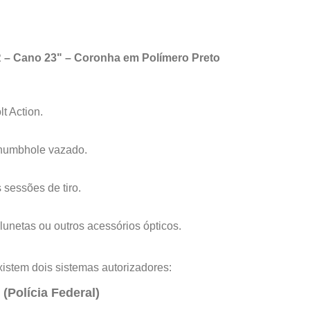
R – Cano 23" – Coronha em Polímero Preto
t Action.
humbhole vazado.
s sessões de tiro.
 lunetas ou outros acessórios ópticos.
istem dois sistemas autorizadores:
(Polícia Federal)