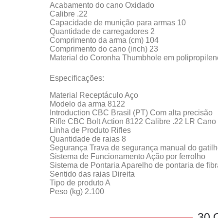
Acabamento do cano Oxidado
Calibre .22
Capacidade de munição para armas 10
Quantidade de carregadores 2
Comprimento da arma (cm) 104
Comprimento do cano (inch) 23
Material do Coronha Thumbhole em polipropileno
Especificações:
Material Receptáculo Aço
Modelo da arma 8122
Introduction CBC Brasil (PT) Com alta precisão
Rifle CBC Bolt Action 8122 Calibre .22 LR Can
Linha de Produto Rifles
Quantidade de raias 8
Segurança Trava de segurança manual do gatilho
Sistema de Funcionamento Ação por ferrolho
Sistema de Pontaria Aparelho de pontaria de fibr
Sentido das raias Direita
Tipo de produto A
Peso (kg) 2.100
30