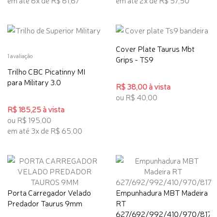
em até 6x de R$ 61,67
em até 2x de R$ 57,50
Cover Plate Taurus Mbt
1 avaliação
Grips - TS9
Trilho CBC Picatinny MI
para Military 3.0
R$ 38,00 à vista
ou R$ 40,00
R$ 185,25 à vista
ou R$ 195,00
em até 3x de R$ 65,00
Porta Carregador Velado
Empunhadura MBT Madeira
Predador Taurus 9mm
RT
627/692/992/410/970/817