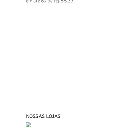
em até 6x de R$ 88,33
ADICIONAR AO CARRINHO
NOSSAS LOJAS