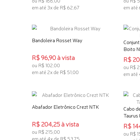
ou R$ 188,00
ou R$ 
em até 3x de R$ 62,67
em até 
ADICIONAR AO CARRINHO
ADICI
Bandoleira Rosset Way
Conjunt
Boito Ni
R$ 96,90 à vista
R$ 206
ou R$ 102,00
ou R$ 2
em até 2x de R$ 51,00
em até 
ADICIONAR AO CARRINHO
ADICI
Abafador Eletrônico Crezt NTK
Cabo de
Taurus 8
R$ 204,25 à vista
R$ 144
ou R$ 215,00
ou R$ 1
em até 4x de R$ 53,75