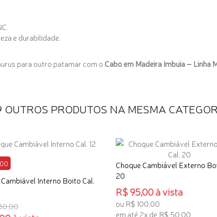
NC.
za e durabilidade.
 Taurus para outro patamar com o
Cabo em Madeira Imbuia – Linha
9 OUTROS PRODUTOS NA MESMA CATEGOR
,00
Choque Cambiável Externo Boi
20
Cambiável Interno Boito Cal.
R$ 95,00 à vista
ou R$ 100,00
80,00
em até 2x de R$ 50,00