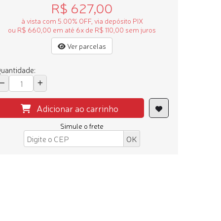
R$ 627,00
à vista com 5.00% OFF, via depósito PIX
ou R$ 660,00 em até 6x de R$ 110,00 sem juros
Ver parcelas
uantidade:
Adicionar ao carrinho
Simule o frete