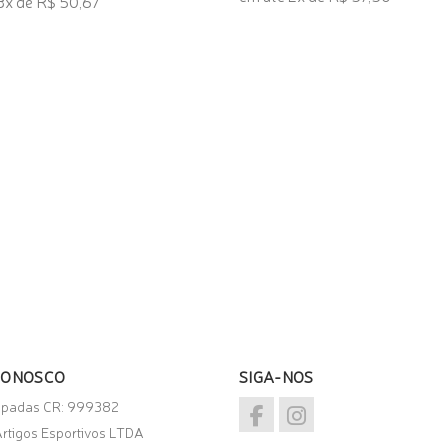
3x de R$ 50,67
ADICIONAR AO CARRINHO
ONAR AO CARRINHO
CONOSCO
SIGA-NOS
spadas CR: 999382
rtigos Esportivos LTDA