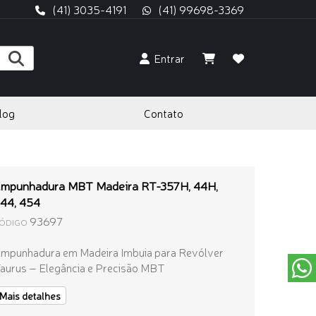
(41) 3035-4191
(41) 99698-3369
Entrar
log
Contato
mpunhadura MBT Madeira RT-357H, 44H,
44, 454
93697
ÓDIGO
mpunhadura em Madeira Imbuia para Revólver
aurus – Elegância e Precisão MBT
Mais detalhes