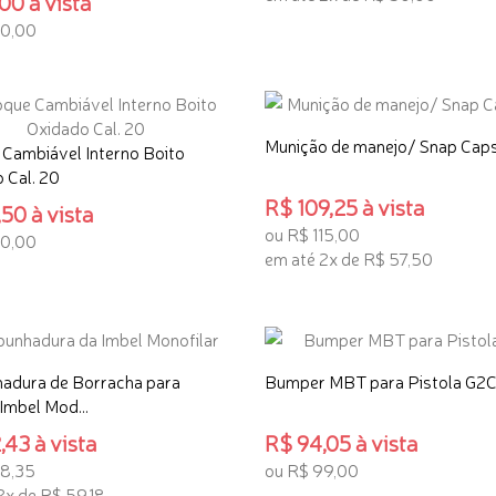
00 à vista
60,00
ADICIONAR AO CARRINHO
ONAR AO CARRINHO
Munição de manejo/ Snap Caps
Cambiável Interno Boito
 Cal. 20
R$ 109,25 à vista
50 à vista
ou R$ 115,00
50,00
em até 2x de R$ 57,50
ONAR AO CARRINHO
ADICIONAR AO CARRINHO
adura de Borracha para
Bumper MBT para Pistola G2
Imbel Mod...
,43 à vista
R$ 94,05 à vista
18,35
ou R$ 99,00
2x de R$ 59,18