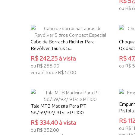
R$ 57,
ADICIONAR AO CARRINHO
ou R$ 
ADICI
Cabo de Borracha Richter Para
Choque 
Revólver Taurus 5...
Oxidado
R$ 242,25 à vista
R$ 47,
ou R$ 255,00
ou R$ 
em até 5x de R$ 51,00
ADICI
ADICIONAR AO CARRINHO
Empunh
Tala MTB Madeira Para PT
Pistola 
58/59/92/ 917c e PT100
R$ 112
R$ 334,40 à vista
ou R$ 1
ou R$ 352,00
em até 