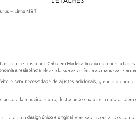
urus – Linha MBT
ólver com o sofisticado
Cabo em Madeira Imbuia
da renomada linh
onomia e resistência
, elevando sua experiência ao manusear a arma
feito e sem necessidade de ajustes adicionais
, garantindo um a
os únicos da madeira Imbuia, destacando sua beleza natural, além
 MBT. Com um
design único e original
, elas são reconhecidas como