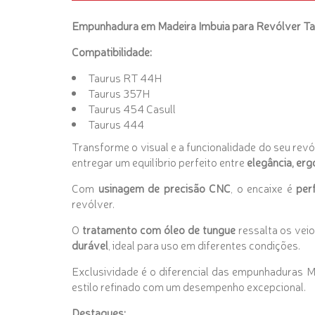
Empunhadura em Madeira Imbuia para Revólver Ta
Compatibilidade:
Taurus RT 44H
Taurus 357H
Taurus 454 Casull
Taurus 444
Transforme o visual e a funcionalidade do seu rev
entregar um equilíbrio perfeito entre
elegância, erg
Com
usinagem de precisão CNC
, o encaixe é
per
revólver.
O
tratamento com óleo de tungue
ressalta os vei
durável
, ideal para uso em diferentes condições.
Exclusividade é o diferencial das empunhaduras
estilo refinado com um desempenho excepcional.
Destaques: