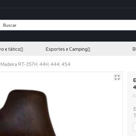
vo e tático
Esportes e Camping
B
Madeira RT-357H, 44H, 444, 454
E
4
C
E
T