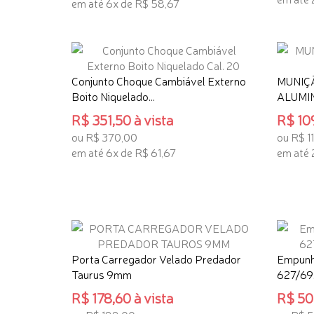
em até 6x de R$ 58,67
ADICI
ADICIONAR AO CARRINHO
Conjunto Choque Cambiável Externo
MUNIÇÃ
Boito Niquelado...
ALUMI
R$ 351,50 à vista
R$ 109
ou R$ 370,00
ou R$ 1
em até 6x de R$ 61,67
em até 
ADICIONAR AO CARRINHO
ADICI
Porta Carregador Velado Predador
Empunh
Taurus 9mm
627/69
R$ 178,60 à vista
R$ 503