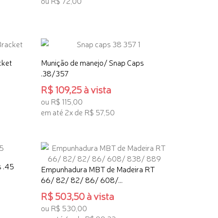
ou R$ 72,00
ADICIONAR AO CARRINHO
cket
Munição de manejo/ Snap Caps
.38/357
R$ 109,25 à vista
ou R$ 115,00
em até 2x de R$ 57,50
ADICIONAR AO CARRINHO
 .45
Empunhadura MBT de Madeira RT
66/ 82/ 82/ 86/ 608/...
R$ 503,50 à vista
ou R$ 530,00