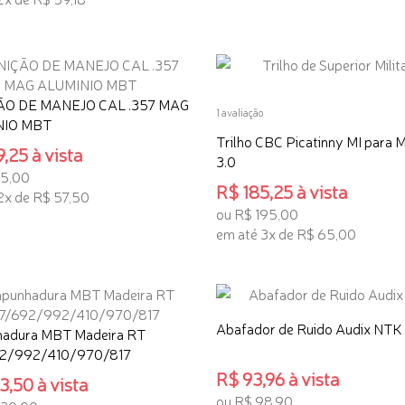
ADICIONAR AO CARRINHO
ONAR AO CARRINHO
O DE MANEJO CAL .357 MAG
1 avaliação
NIO MBT
Trilho CBC Picatinny MI para M
,25 à vista
3.0
15,00
R$ 185,25 à vista
2x de R$ 57,50
ou R$ 195,00
ONAR AO CARRINHO
em até 3x de R$ 65,00
ADICIONAR AO CARRINHO
Abafador de Ruido Audix NTK
adura MBT Madeira RT
2/992/410/970/817
R$ 93,96 à vista
,50 à vista
ou R$ 98,90