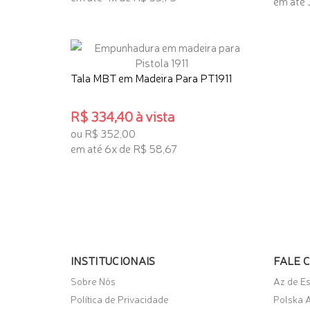
em até 
ADICIONAR AO CARRINHO
ADICI
Tala MBT em Madeira Para PT1911
R$ 334,40 à vista
ou R$ 352,00
em até 6x de R$ 58,67
ADICIONAR AO CARRINHO
INSTITUCIONAIS
FALE 
Sobre Nós
Az de E
Política de Privacidade
Polska A