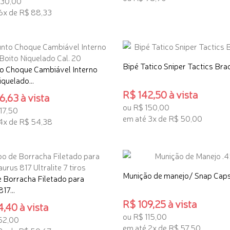
530,00
6x de R$ 88,33
ADICIONAR AO CARRINHO
ONAR AO CARRINHO
Bipé Tatico Sniper Tactics Bra
o Choque Cambiável Interno
quelado...
R$ 142,50 à vista
,63 à vista
ou R$ 150,00
17,50
em até 3x de R$ 50,00
4x de R$ 54,38
ADICIONAR AO CARRINHO
ONAR AO CARRINHO
Munição de manejo/ Snap Caps
 Borracha Filetado para
17...
R$ 109,25 à vista
,40 à vista
ou R$ 115,00
52,00
em até 2x de R$ 57,50