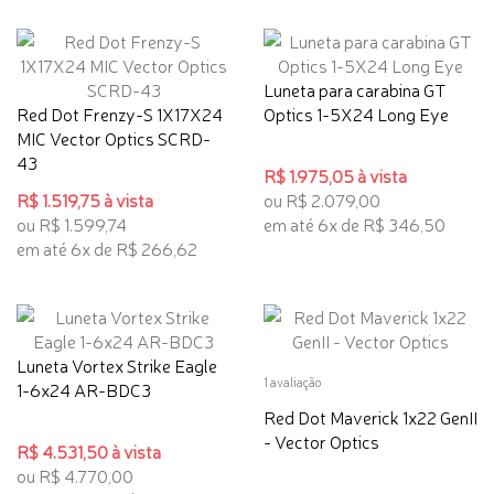
Luneta para carabina GT
Red Dot Frenzy-S 1X17X24
Optics 1-5X24 Long Eye
MIC Vector Optics SCRD-
43
R$ 1.975,05 à vista
R$ 1.519,75 à vista
ou R$ 2.079,00
ou R$ 1.599,74
em até 6x de R$ 346,50
em até 6x de R$ 266,62
Luneta Vortex Strike Eagle
1 avaliação
1-6x24 AR-BDC3
Red Dot Maverick 1x22 GenII
- Vector Optics
R$ 4.531,50 à vista
ou R$ 4.770,00