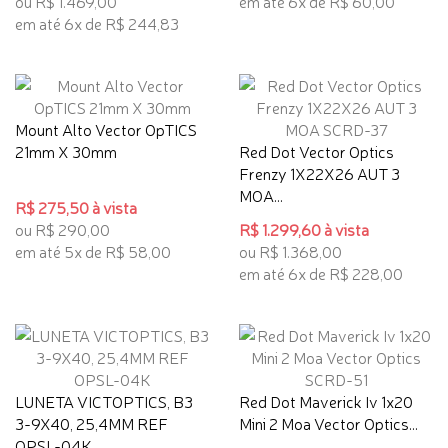
ou R$ 1.469,00
em até 6x de R$ 60,00
em até 6x de R$ 244,83
Mount Alto Vector OpTICS
21mm X 30mm
Red Dot Vector Optics
Frenzy 1X22X26 AUT 3
MOA...
R$ 275,50 à vista
ou R$ 290,00
R$ 1.299,60 à vista
em até 5x de R$ 58,00
ou R$ 1.368,00
em até 6x de R$ 228,00
LUNETA VICTOPTICS, B3
Red Dot Maverick Iv 1x20
3-9X40, 25,4MM REF
Mini 2 Moa Vector Optics...
OPSL-04K