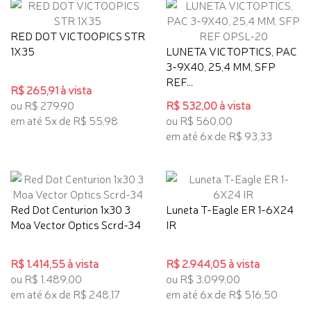
RED DOT VICTOOPICS STR
1X35
LUNETA VICTOPTICS, PAC
3-9X40, 25,4 MM, SFP
REF...
R$ 265,91 à vista
ou R$ 279,90
R$ 532,00 à vista
em até 5x de R$ 55,98
ou R$ 560,00
em até 6x de R$ 93,33
Red Dot Centurion 1x30 3
Luneta T-Eagle ER 1-6X24
Moa Vector Optics Scrd-34
IR
R$ 1.414,55 à vista
R$ 2.944,05 à vista
ou R$ 1.489,00
ou R$ 3.099,00
em até 6x de R$ 248,17
em até 6x de R$ 516,50