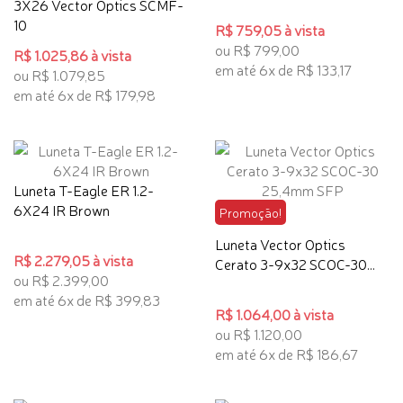
3X26 Vector Optics SCMF-
10
R$ 759,05 à vista
ou R$ 799,00
R$ 1.025,86 à vista
em até 6x de R$ 133,17
ou R$ 1.079,85
em até 6x de R$ 179,98
Luneta T-Eagle ER 1.2-
6X24 IR Brown
Promoção!
Luneta Vector Optics
R$ 2.279,05 à vista
Cerato 3-9x32 SCOC-30...
ou R$ 2.399,00
em até 6x de R$ 399,83
R$ 1.064,00 à vista
ou R$ 1.120,00
em até 6x de R$ 186,67