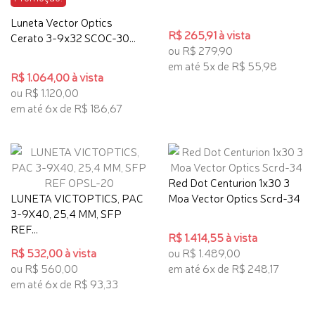
Luneta Vector Optics
R$ 265,91 à vista
Cerato 3-9x32 SCOC-30...
ou R$ 279,90
em até 5x de R$ 55,98
R$ 1.064,00 à vista
ou R$ 1.120,00
em até 6x de R$ 186,67
Red Dot Centurion 1x30 3
LUNETA VICTOPTICS, PAC
Moa Vector Optics Scrd-34
3-9X40, 25,4 MM, SFP
REF...
R$ 1.414,55 à vista
R$ 532,00 à vista
ou R$ 1.489,00
ou R$ 560,00
em até 6x de R$ 248,17
em até 6x de R$ 93,33