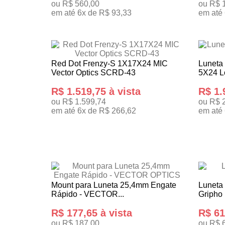
ou R$ 560,00
ou R$ 
em até 6x de R$ 93,33
em até
TENHO INTERESSE
TENHO
Red Dot Frenzy-S 1X17X24 MIC
Luneta 
Vector Optics SCRD-43
5X24 L
R$ 1.519,75 à vista
R$ 1.
ou R$ 1.599,74
ou R$ 
em até 6x de R$ 266,62
em até
TENHO INTERESSE
TENHO
Mount para Luneta 25,4mm Engate
Luneta
Rápido - VECTOR...
Gripho
R$ 177,65 à vista
R$ 61
ou R$ 187,00
ou R$ 