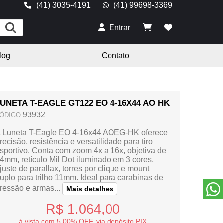
(41) 3035-4191
(41) 99698-3369
Entrar
log
Contato
UNETA T-EAGLE GT122 EO 4-16X44 AO HK
93932
ÓDIGO
 Luneta T-Eagle EO 4-16x44 AOEG-HK oferece
recisão, resistência e versatilidade para tiro
sportivo. Conta com zoom 4x a 16x, objetiva de
4mm, retículo Mil Dot iluminado em 3 cores,
juste de parallax, torres por clique e mount
uplo para trilho 11mm. Ideal para carabinas de
ressão e armas...
Mais detalhes
R$ 1.064,00
à vista com 5.00% OFF, via depósito PIX