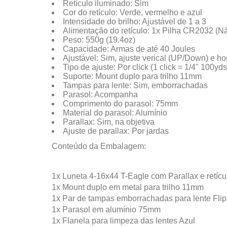
Retículo iluminado: Sim
Cor do retículo: Verde, vermelho e azul
Intensidade do brilho: Ajustável de 1 a 3
Alimentação do retículo: 1x Pilha CR2032 (Nã
Peso: 550g (19.4oz)
Capacidade: Armas de até 40 Joules
Ajustável: Sim, ajuste verical (UP/Down) e hor
Tipo de ajuste: Por click (1 click = 1/4" 100yd
Suporte: Mount duplo para trilho 11mm
Tampas para lente: Sim, emborrachadas
Parasol: Acompanha
Comprimento do parasol: 75mm
Material do parasol: Alumínio
Parallax: Sim, na objetiva
Ajuste de parallax: Por jardas
Conteúdo da Embalagem:
1x Luneta 4-16x44 T-Eagle com Parallax e retícu
1x Mount duplo em metal para trilho 11mm
1x Par de tampas emborrachadas para lente Flip
1x Parasol em alumínio 75mm
1x Flanela para limpeza das lentes Azul