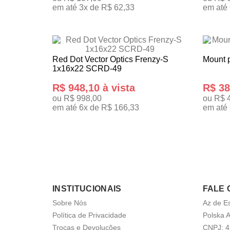
em até 3x de R$ 62,33
em até
TENHO INTERESSE
TENHO
Red Dot Vector Optics Frenzy-S
Mount 
1x16x22 SCRD-49
R$ 948,10 à vista
R$ 38
ou R$ 998,00
ou R$ 
em até 6x de R$ 166,33
em até 
TENHO INTERESSE
TENHO
INSTITUCIONAIS
FALE
Sobre Nós
Az de E
Política de Privacidade
Polska A
Trocas e Devoluções
CNPJ: 4