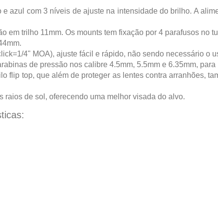
o e azul com 3 níveis de ajuste na intensidade do brilho. A ali
em trilho 11mm. Os mounts tem fixação por 4 parafusos no tubo
 44mm.
1 click=1/4" MOA), ajuste fácil e rápido, não sendo necessário o 
rabinas de pressão nos calibre 4.5mm, 5.5mm e 6.35mm, para us
flip top, que além de proteger as lentes contra arranhões, t
 raios de sol, oferecendo uma melhor visada do alvo.
ticas: