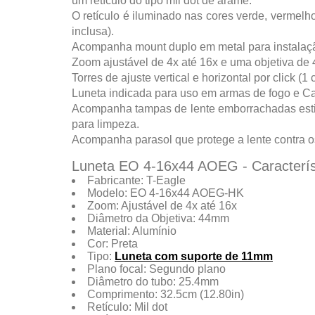
um retículo do tipo mil dot de arame.
O retículo é iluminado nas cores verde, vermelh
inclusa).
Acompanha mount duplo em metal para instalação 
Zoom ajustável de 4x até 16x e uma objetiva de
Torres de ajuste vertical e horizontal por click (
Luneta indicada para uso em armas de fogo e Ca
Acompanha tampas de lente emborrachadas estilo 
para limpeza.
Acompanha parasol que protege a lente contra os
Luneta EO 4-16x44 AOEG - Caracterís
Fabricante: T-Eagle
Modelo: EO 4-16x44 AOEG-HK
Zoom: Ajustável de 4x até 16x
Diâmetro da Objetiva: 44mm
Material: Alumínio
Cor: Preta
Tipo:
Luneta com suporte de 11mm
Plano focal: Segundo plano
Diâmetro do tubo: 25.4mm
Comprimento: 32.5cm (12.80in)
Retículo: Mil dot