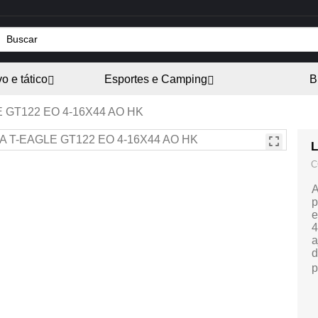
vo e tático
Esportes e Camping
B
 GT122 EO 4-16X44 AO HK
L
C
A
p
e
4
a
d
p