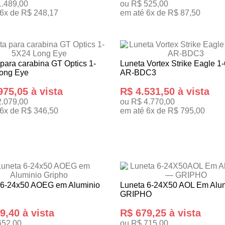
1.489,00
ou R$ 525,00
 6x de R$ 248,17
em até 6x de R$ 87,50
 INTERESSE
TENHO INTERESSE
para carabina GT Optics 1-
Luneta Vortex Strike Eagle 1
ong Eye
AR-BDC3
975,05 à vista
R$ 4.531,50 à vista
2.079,00
ou R$ 4.770,00
 6x de R$ 346,50
em até 6x de R$ 795,00
 INTERESSE
TENHO INTERESSE
 6-24x50 AOEG em Aluminio
Luneta 6-24X50 AOL Em Alu
GRIPHO
9,40 à vista
R$ 679,25 à vista
652,00
ou R$ 715,00