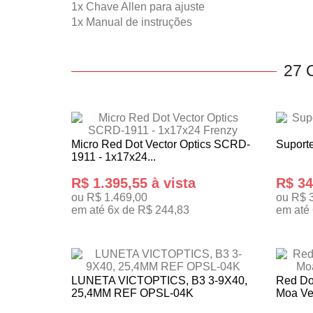
1x Chave Allen para ajuste
1x Manual de instruções
27
Micro Red Dot Vector Optics SCRD-
Suport
1911 - 1x17x24...
R$ 1.395,55 à vista
R$ 34
ou R$ 1.469,00
ou R$ 
em até 6x de R$ 244,83
em até 
ADICIONAR AO CARRINHO
ADICI
LUNETA VICTOPTICS, B3 3-9X40,
Red Dot
25,4MM REF OPSL-04K
Moa Vec