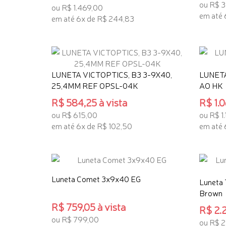
ou R$ 
ou R$ 1.469,00
em até 
em até 6x de R$ 244,83
ADICI
ADICIONAR AO CARRINHO
LUNETA VICTOPTICS, B3 3-9X40,
LUNETA
25,4MM REF OPSL-04K
AO HK
R$ 584,25 à vista
R$ 1.0
ou R$ 615,00
ou R$ 1
em até 6x de R$ 102,50
em até 
ADICIONAR AO CARRINHO
ADICI
Luneta Comet 3x9x40 EG
Luneta 
Brown
R$ 759,05 à vista
R$ 2.2
ou R$ 799,00
ou R$ 2