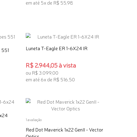
em até 5x de R$ 55,98
TENHO INTERESSE
Luneta T-Eagle ER 1-6X24 IR
s 551
R$ 2.944,05 à vista
ou R$ 3.099,00
em até 6x de R$ 516,50
TENHO INTERESSE
6x24
1 avaliação
Red Dot Maverick 1x22 GenII - Vector
Optics