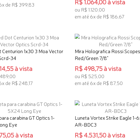
R$ 1.064,00 à vista
6x de R$ 399,83
ou R$ 1.120,00
ONAR AO CARRINHO
em até 6x de R$ 186,67
TENHO INTERESSE
 Centurion 1x30 3 Moa Vector
Mira Holografica Rossi Scope
Scrd-34
Red/Green 7/8"
14,55 à vista
R$ 498,75 à vista
.489,00
ou R$ 525,00
6x de R$ 248,17
em até 6x de R$ 87,50
 INTERESSE
TENHO INTERESSE
para carabina GT Optics 1-
Luneta Vortex Strike Eagle 1-
ong Eye
AR-BDC3
75,05 à vista
R$ 4.531,50 à vista