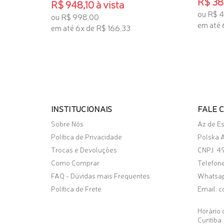
R$ 389
R$ 948,10 à vista
ou R$ 4
ou R$ 998,00
em até 
em até 6x de R$ 166,33
TENHO
TENHO INTERESSE
INSTITUCIONAIS
FALE 
Sobre Nós
Az de E
Política de Privacidade
Polska A
Trocas e Devoluções
CNPJ: 4
Como Comprar
Telefone
FAQ - Dúvidas mais Frequentes
Whatsa
Política de Frete
Email:
c
Horário 
Curitiba