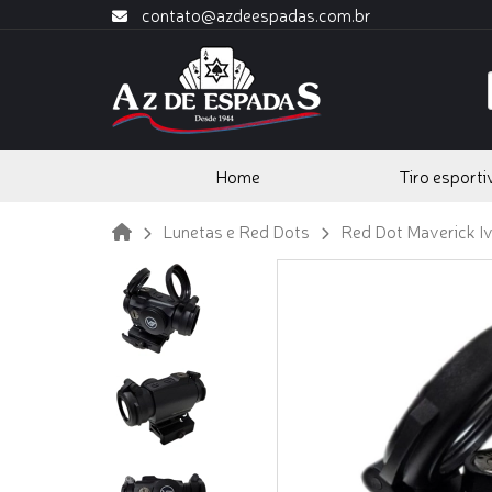
contato@azdeespadas.com.br
Home
Tiro esporti
Lunetas e Red Dots
Red Dot Maverick Iv