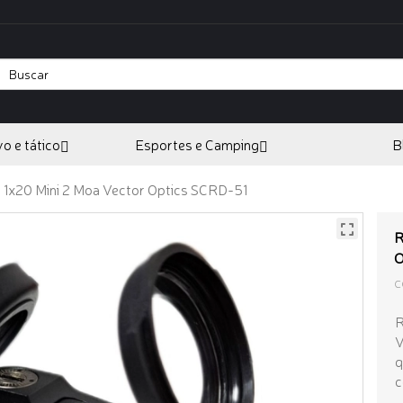
vo e tático
Esportes e Camping
B
 1x20 Mini 2 Moa Vector Optics SCRD-51
R
O
C
R
V
q
c