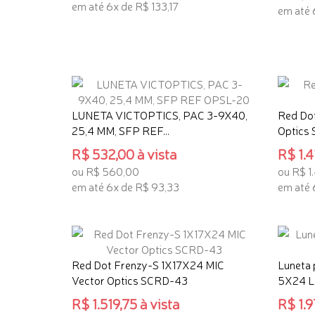
em até 6x de R$ 133,17
em até 
ADICIONAR AO CARRINHO
ADICI
LUNETA VICTOPTICS, PAC 3-9X40,
Red Dot
25,4 MM, SFP REF...
Optics 
R$ 532,00 à vista
R$ 1.4
ou R$ 560,00
ou R$ 1
em até 6x de R$ 93,33
em até 
TENHO INTERESSE
TENHO
Red Dot Frenzy-S 1X17X24 MIC
Luneta 
Vector Optics SCRD-43
5X24 L
R$ 1.519,75 à vista
R$ 1.9