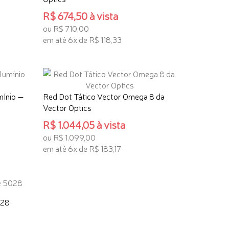
R$ 674,50 à vista
ou R$ 710,00
em até 6x de R$ 118,33
TENHO INTERESSE
ínio —
Red Dot Tático Vector Omega 8 da
Vector Optics
R$ 1.044,05 à vista
ou R$ 1.099,00
em até 6x de R$ 183,17
TENHO INTERESSE
028