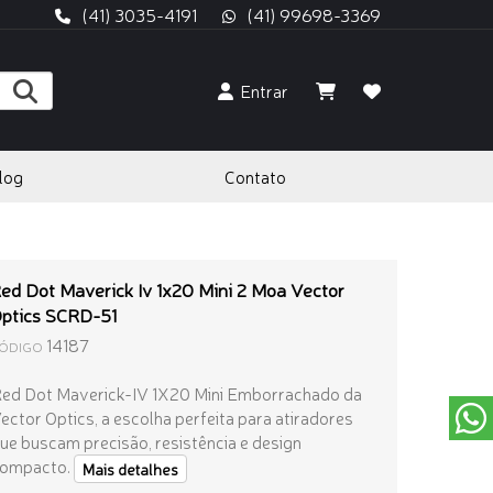
(41) 3035-4191
(41) 99698-3369
Entrar
log
Contato
ed Dot Maverick Iv 1x20 Mini 2 Moa Vector
ptics SCRD-51
14187
ÓDIGO
ed Dot Maverick-IV 1X20 Mini Emborrachado
da
ector Optics, a escolha perfeita para atiradores
ue buscam precisão, resistência e design
ompacto.
Mais detalhes