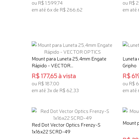
ou R$ 1.599,74
ou R$ 2
em até 6x de R$ 266,62
em até 
TENHO INTERESSE
TENHO
Mount para Luneta 25,4mm Engate
Luneta
Rápido - VECTOR...
Gripho
R$ 177,65 à vista
R$ 619
ou R$ 187,00
ou R$ 
em até 3x de R$ 62,33
em até 
TENHO INTERESSE
TENHO
Mount p
Red Dot Vector Optics Frenzy-S
1x16x22 SCRD-49