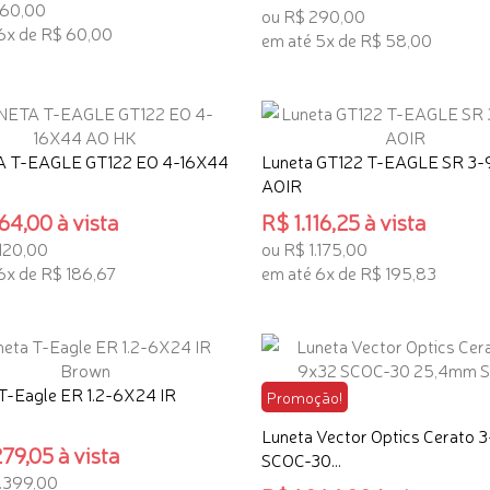
360,00
ou R$ 290,00
6x de R$ 60,00
em até 5x de R$ 58,00
ONAR AO CARRINHO
ADICIONAR AO CARRINHO
 T-EAGLE GT122 EO 4-16X44
Luneta GT122 T-EAGLE SR 3
AOIR
64,00 à vista
R$ 1.116,25 à vista
.120,00
ou R$ 1.175,00
6x de R$ 186,67
em até 6x de R$ 195,83
ONAR AO CARRINHO
ADICIONAR AO CARRINHO
T-Eagle ER 1.2-6X24 IR
Promoção!
Luneta Vector Optics Cerato 
79,05 à vista
SCOC-30...
.399,00