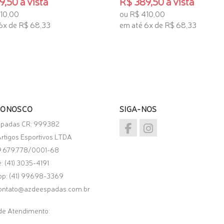
,50 à vista
R$ 389,50 à vista
10,00
ou R$ 410,00
6x de R$ 68,33
em até 6x de R$ 68,33
 INTERESSE
TENHO INTERESSE
CONOSCO
SIGA-NOS
spadas CR: 999382
rtigos Esportivos LTDA
9.679.778/0001-68
: (41) 3035-4191
pp:
(41) 99698-3369
ontato@azdeespadas.com.br
de Atendimento: