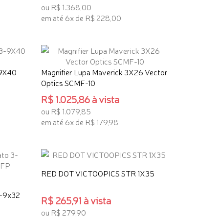
ou R$ 1.368,00
em até 6x de R$ 228,00
ADICIONAR AO CARRINHO
-9X40
Magnifier Lupa Maverick 3X26 Vector
Optics SCMF-10
R$ 1.025,86 à vista
ou R$ 1.079,85
em até 6x de R$ 179,98
ADICIONAR AO CARRINHO
RED DOT VICTOOPICS STR 1X35
3-9x32
R$ 265,91 à vista
ou R$ 279,90