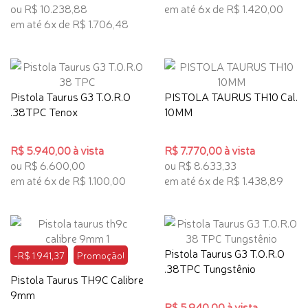
ou R$ 10.238,88
em até 6x de R$ 1.420,00
em até 6x de R$ 1.706,48
Pistola Taurus G3 T.O.R.O
PISTOLA TAURUS TH10 Cal.
.38TPC Tenox
10MM
R$ 5.940,00 à vista
R$ 7.770,00 à vista
ou R$ 6.600,00
ou R$ 8.633,33
em até 6x de R$ 1.100,00
em até 6x de R$ 1.438,89
Pistola Taurus G3 T.O.R.O
-R$ 1.941,37
Promoção!
.38TPC Tungstênio
Pistola Taurus TH9C Calibre
9mm
R$ 5.940,00 à vista