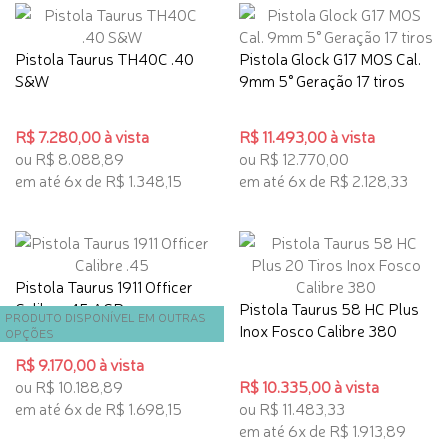
Pistola Taurus TH40C .40
Pistola Glock G17 MOS Cal.
S&W
9mm 5° Geração 17 tiros
R$ 7.280,00 à vista
R$ 11.493,00 à vista
ou R$ 8.088,89
ou R$ 12.770,00
em até 6x de R$ 1.348,15
em até 6x de R$ 2.128,33
Pistola Taurus 1911 Officer
Calibre .45 ACP
Pistola Taurus 58 HC Plus
PRODUTO DISPONÍVEL EM OUTRAS
Inox Fosco Calibre 380
OPÇÕES
R$ 9.170,00 à vista
ou R$ 10.188,89
R$ 10.335,00 à vista
em até 6x de R$ 1.698,15
ou R$ 11.483,33
em até 6x de R$ 1.913,89