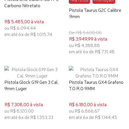
Carbono Nitretato
Pistola Taurus G2C Calibre
.9mm
R$ 5.485,00 à vista
ou R$ 6.094,44
De: R$ 5.600,00
em até 6x de R$ 1.015,74
R$ 3.949,99 à vista
ou R$ 4.388,88
em até 6x de R$ 731,48
Pistola Glock G19 Gen 3 Cal.
Pistola Taurus GX4 Grafeno
9mm Luger
T.O.R.O 9MM
R$ 7.308,00 à vista
R$ 6.180,00 à vista
ou R$ 8.120,00
ou R$ 6.866,67
em até 6x de R$ 1.353,33
em até 6x de R$ 1.144,45