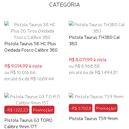
CATEGORIA
Pistola Taurus TH380 Cal
Pistola Taurus 58 HC Plus
380
Oxidada Fosco Calibre 380
R$ 8.071,99 à vista
R$ 9.014,99 à vista
ou R$ 8.968,88
ou R$ 10.016,66
em até 6x de R$ 1.494,81
em até 6x de R$ 1.669,44
-R$ 3.702,11
Promoção!
-R$ 1.222,23
Promoção!
Pistola Taurus TS9 9mm
Pistola Taurus G3 TORO
Calibre 9mm 17T