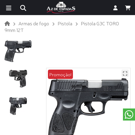
Armas de fogo
Pistola
Pistola G3C TORO
9mm 12T
Promoção!