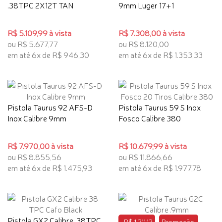
.38TPC 2X12T TAN
9mm Luger 17+1
R$ 5.109,99 à vista
R$ 7.308,00 à vista
ou R$ 5.677,77
ou R$ 8.120,00
em até 6x de R$ 946,30
em até 6x de R$ 1.353,33
Pistola Taurus 92 AFS-D
Pistola Taurus 59 S Inox
Inox Calibre 9mm
Fosco Calibre 380
R$ 7.970,00 à vista
R$ 10.679,99 à vista
ou R$ 8.855,56
ou R$ 11.866,66
em até 6x de R$ 1.475,93
em até 6x de R$ 1.977,78
Pistola GX2 Calibre .38TPC
-R$ 1.211,12
Promoção!