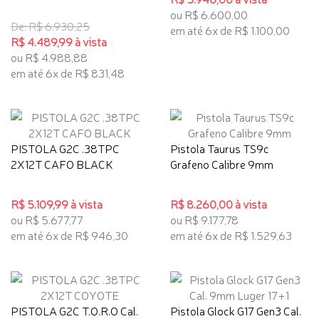
ou R$ 6.600,00
De: R$ 6.930,25
em até 6x de R$ 1.100,00
R$ 4.489,99 à vista
ou R$ 4.988,88
em até 6x de R$ 831,48
PISTOLA G2C .38TPC
Pistola Taurus TS9c
2X12T CAFO BLACK
Grafeno Calibre 9mm
R$ 5.109,99 à vista
R$ 8.260,00 à vista
ou R$ 5.677,77
ou R$ 9.177,78
em até 6x de R$ 946,30
em até 6x de R$ 1.529,63
PISTOLA G2C T.O.R.O Cal.
Pistola Glock G17 Gen3 Cal.