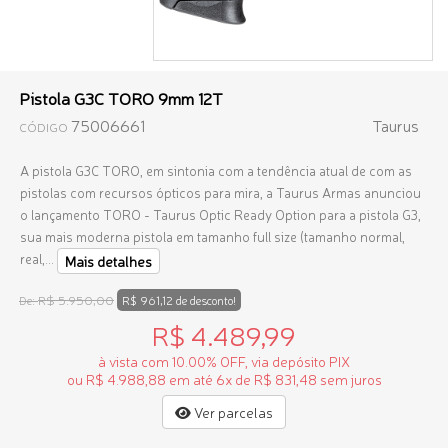
Pistola G3C TORO 9mm 12T
75006661
Taurus
CÓDIGO
A pistola G3C TORO, em sintonia com a tendência atual de com as
pistolas com recursos ópticos para mira, a Taurus Armas anunciou
o lançamento TORO - Taurus Optic Ready Option para a pistola G3,
sua mais moderna pistola em tamanho full size
(tamanho normal,
real,...
Mais detalhes
R$ 5.950,00
De:
R$ 961,12 de desconto!
R$ 4.489,99
à vista com 10.00% OFF, via depósito PIX
ou R$ 4.988,88 em até 6x de R$ 831,48 sem juros
Ver parcelas