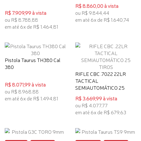
R$ 8.860,00 à vista
R$ 7.909,99 à vista
ou R$ 9.844,44
ou R$ 8.788,88
em até 6x de R$ 1.640,74
em até 6x de R$ 1.464,81
Pistola Taurus TH380 Cal
380
RIFLE CBC .7022 22LR
TACTICAL
R$ 8.071,99 à vista
SEMIAUTOMÁTICO 25
ou R$ 8.968,88
TIROS
em até 6x de R$ 1.494,81
R$ 3.669,99 à vista
ou R$ 4.077,77
em até 6x de R$ 679,63