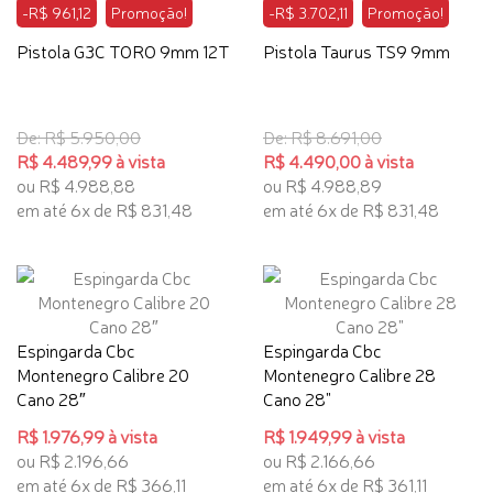
-R$ 961,12
Promoção!
-R$ 3.702,11
Promoção!
Pistola G3C TORO 9mm 12T
Pistola Taurus TS9 9mm
De: R$ 5.950,00
De: R$ 8.691,00
R$ 4.489,99 à vista
R$ 4.490,00 à vista
ou R$ 4.988,88
ou R$ 4.988,89
em até 6x de R$ 831,48
em até 6x de R$ 831,48
Espingarda Cbc
Espingarda Cbc
Montenegro Calibre 20
Montenegro Calibre 28
Cano 28″
Cano 28"
R$ 1.976,99 à vista
R$ 1.949,99 à vista
ou R$ 2.196,66
ou R$ 2.166,66
em até 6x de R$ 366,11
em até 6x de R$ 361,11