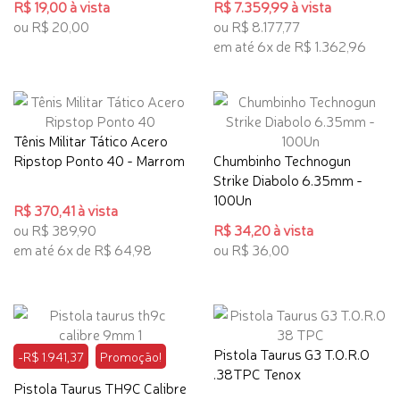
R$ 19,00 à vista
R$ 7.359,99 à vista
ou R$ 20,00
ou R$ 8.177,77
em até 6x de R$ 1.362,96
Tênis Militar Tático Acero
Ripstop Ponto 40 - Marrom
Chumbinho Technogun
Strike Diabolo 6.35mm -
100Un
R$ 370,41 à vista
ou R$ 389,90
R$ 34,20 à vista
em até 6x de R$ 64,98
ou R$ 36,00
Pistola Taurus G3 T.O.R.O
-R$ 1.941,37
Promoção!
.38TPC Tenox
Pistola Taurus TH9C Calibre