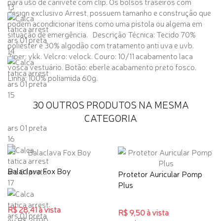
para uso de canivete com clip. Os bolsos traseiros com
design exclusivo Arrest, possuem tamanho e construção que
podem acondicionar itens como uma pistola ou algema em
situação de emergência. Descrição Técnica: Tecido 70%
poliéster e 30% algodão com tratamento anti uva e uvb.
Ziper: ykk. Velcro: velock. Couro: 10/11 acabamento laca
vosca vestuário. Botão: eberle acabamento preto fosco.
Linha: 100% poliamida 60g.
30 OUTROS PRODUTOS NA MESMA
CATEGORIA
Balaclava Fox Boy
Protetor Auricular Pomp
Plus
R$ 28,41 à vista
R$ 9,50 à vista
ou R$ 29,90