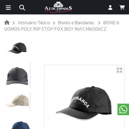
Vestuário Tático
Bonés e Bandanas
BONE 6
GOMOS POLY RIP STOP FOX BOY Ref:CM6006CZ