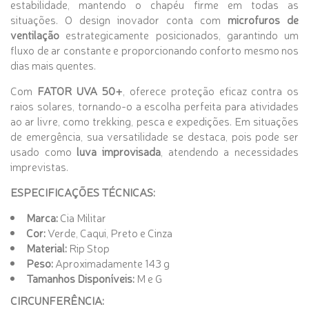
estabilidade, mantendo o chapéu firme em todas as
situações. O design inovador conta com
microfuros de
ventilação
estrategicamente posicionados, garantindo um
fluxo de ar constante e proporcionando conforto mesmo nos
dias mais quentes.
Com
FATOR UVA 50+
, oferece proteção eficaz contra os
raios solares, tornando-o a escolha perfeita para atividades
ao ar livre, como trekking, pesca e expedições. Em situações
de emergência, sua versatilidade se destaca, pois pode ser
usado como
luva improvisada
, atendendo a necessidades
imprevistas.
ESPECIFICAÇÕES TÉCNICAS:
Marca:
Cia Militar
Cor:
Verde, Caqui, Preto e Cinza
Material:
Rip Stop
Peso:
Aproximadamente 143 g
Tamanhos Disponíveis:
M e G
CIRCUNFERÊNCIA: