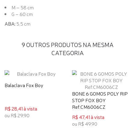
M – 58 cm
G – 60 cm
ABA:
5,5 cm
9 OUTROS PRODUTOS NA MESMA
CATEGORIA
Balaclava Fox Boy
BONE 6 GOMOS POLY RIP
STOP FOX BOY
Ref:CM6006CZ
R$ 28,41 à vista
ou R$ 29,90
R$ 47,41 à vista
ou R$ 49,90