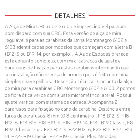
DETALHES
A Alça de Mira CBC 6102 e 6103 é imprescindível para um
bom disparo com sua CBC. Esta versão de alça de mira
regulável é para as carabinas da Linha Montenegro 6102 e
6103, identificadas por modelos que começam com a letra B
(B12-S ou B19-14, por exemplo). A Az de Espadas oferece
este conjunto completo, com mira, catracas de ajuste e
parafusos de fixação para estas carabinas informando que
sua instalação não precisa de armeiro pois é feita com uma
simples chave phillips. Descrição Técnica: Conjunto da alça
de mira para carabinas CBC Montengro 6102 e 6103. 2 pontos
de fibra ótica verde com ajuste micrométrico lateral. Possui
ajuste vertical com sistema de catraca. Acompanha 2
parafusos para fixação no cano da carabina. Distância entre
furos de parafusos: 8 mm (0,8 centímetro). F18 B12-S, F18
B12-6, F18 B15, F18 B19-S, F18- B19-14, F18- B19 Classic, F8
B19- Classic Plus. F22 B12-S, F22 B12-6, F22 B15, F22- B19-
14, F22- B19 Classic, F22 B19- Classic Plus. Medidas