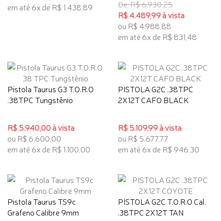
De: R$ 6.930,25
em até 6x de R$ 1.438,89
R$ 4.489,99 à vista
ou R$ 4.988,88
em até 6x de R$ 831,48
Pistola Taurus G3 T.O.R.O
PISTOLA G2C .38TPC
.38TPC Tungstênio
2X12T CAFO BLACK
R$ 5.940,00 à vista
R$ 5.109,99 à vista
ou R$ 6.600,00
ou R$ 5.677,77
em até 6x de R$ 1.100,00
em até 6x de R$ 946,30
Pistola Taurus TS9c
PISTOLA G2C T.O.R.O Cal.
Grafeno Calibre 9mm
.38TPC 2X12T TAN