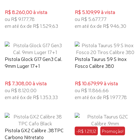
R$ 8.260,00 à vista
R$ 5.109,99 à vista
ou R$ 9.177,78
ou R$ 5.677,77
em até 6x de R$ 1.529,63
em até 6x de R$ 946,30
Pistola Glock G17 Gen3 Cal.
Pistola Taurus 59 S Inox
9mm Luger 17+1
Fosco Calibre 380
R$ 7.308,00 à vista
R$ 10.679,99 à vista
ou R$ 8.120,00
ou R$ 11.866,66
em até 6x de R$ 1.353,33
em até 6x de R$ 1.977,78
Pistola GX2 Calibre .38TPC
-R$ 1.211,12
Promoção!
Carbono Nitretato