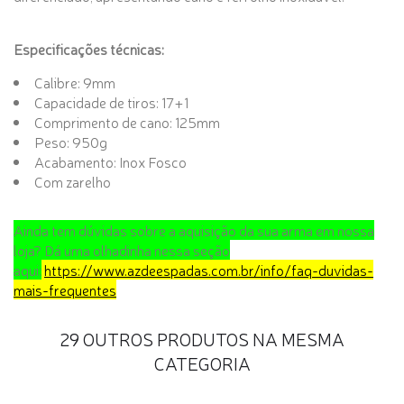
Especificações técnicas:
Calibre: 9mm
Capacidade de tiros: 17+1
Comprimento de cano: 125mm
Peso: 950g
Acabamento: Inox Fosco
Com zarelho
Ainda tem dúvidas sobre a aquisição da sua arma em nossa
loja? Dá uma olhadinha nessa seção
aqui:
https://www.azdeespadas.com.br/info/faq-duvidas-
mais-frequentes
29 OUTROS PRODUTOS NA MESMA
CATEGORIA