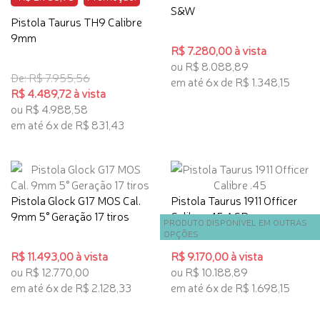
S&W
Pistola Taurus TH9 Calibre
9mm
R$ 7.280,00 à vista
ou R$ 8.088,89
De: R$ 7.955,56
em até 6x de R$ 1.348,15
R$ 4.489,72 à vista
ou R$ 4.988,58
em até 6x de R$ 831,43
Pistola Glock G17 MOS Cal.
Pistola Taurus 1911 Officer
9mm 5° Geração 17 tiros
Calibre .45 ACP
PRODUTO DISPONÍVEL EM OUTRAS
OPÇÕES
R$ 11.493,00 à vista
R$ 9.170,00 à vista
ou R$ 12.770,00
ou R$ 10.188,89
em até 6x de R$ 2.128,33
em até 6x de R$ 1.698,15