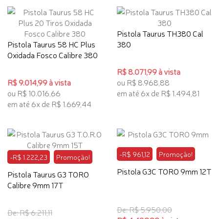
Pistola Taurus TH380 Cal
Pistola Taurus 58 HC Plus
380
Oxidada Fosco Calibre 380
R$ 8.071,99 à vista
R$ 9.014,99 à vista
ou R$ 8.968,88
ou R$ 10.016,66
em até 6x de R$ 1.494,81
em até 6x de R$ 1.669,44
-R$ 961,12
Promoção!
-R$ 1.222,23
Promoção!
Pistola G3C TORO 9mm 12T
Pistola Taurus G3 TORO
Calibre 9mm 17T
De: R$ 5.950,00
De: R$ 6.211,11