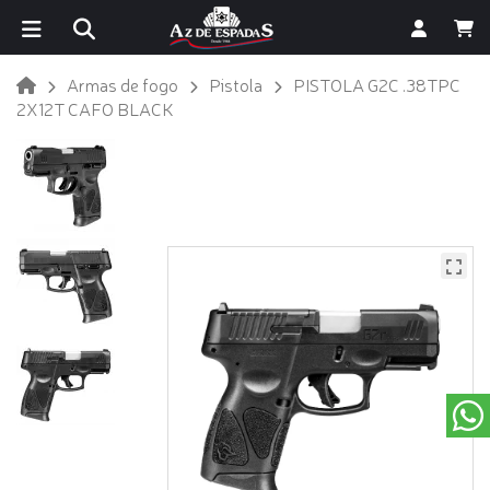
Armas de fogo
Pistola
PISTOLA G2C .38TPC
2X12T CAFO BLACK