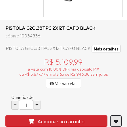
PISTOLA G2C .38TPC 2X12T CAFO BLACK
10034336
CÓDIGO
PISTOLA G2C .38TPC 2X12T CAFO BLACK
Mais detalhes
R$ 5.109,99
à vista com 10.00% OFF, via depósito PIX
ou R$ 5.677,77 em até 6x de R$ 946,30 sem juros
Ver parcelas
Quantidade:
Adicionar ao carrinho