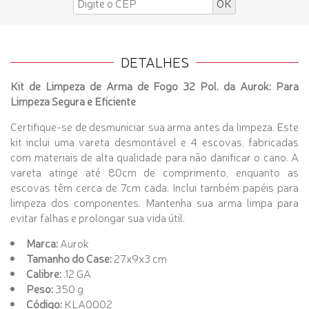
DETALHES
Kit de Limpeza de Arma de Fogo 32 Pol. da Aurok: Para
Limpeza Segura e Eficiente
Certifique-se de desmuniciar sua arma antes da limpeza. Este
kit inclui uma vareta desmontável e 4 escovas, fabricadas
com materiais de alta qualidade para não danificar o cano. A
vareta atinge até 80cm de comprimento, enquanto as
escovas têm cerca de 7cm cada. Inclui também papéis para
limpeza dos componentes. Mantenha sua arma limpa para
evitar falhas e prolongar sua vida útil.
Marca:
Aurok
Tamanho do Case:
27x9x3 cm
Calibre:
.12 GA
Peso:
350 g
Código:
KLA0002