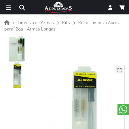
Limpeza de Armas
Kits
Kit de Limpeza Aurok
para 12ga - Armas Longas