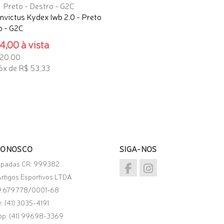
Invictus Kydex Iwb 2.0 - Preto
o - G2C
,00 à vista
320,00
6x de R$ 53,33
ONAR AO CARRINHO
CONOSCO
SIGA-NOS
spadas CR: 999382
rtigos Esportivos LTDA
9.679.778/0001-68
: (41) 3035-4191
pp:
(41) 99698-3369