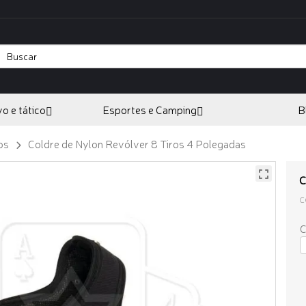
vo e tático
Esportes e Camping
B
os
Coldre de Nylon Revólver 8 Tiros 4 Polegadas
C
C
C