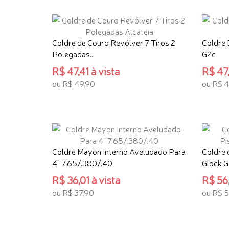
Coldre de Couro Revólver 7 Tiros 2
Coldre 
Polegadas...
G2c
R$ 47,41 à vista
R$ 47,
ou R$ 49,90
ou R$ 4
ADICIONAR AO CARRINHO
ADICI
Coldre Mayon Interno Aveludado Para
Coldre 
4" 7,65/.380/.40
Glock 
R$ 36,01 à vista
R$ 56,
ou R$ 37,90
ou R$ 5
ADICIONAR AO CARRINHO
ADICI