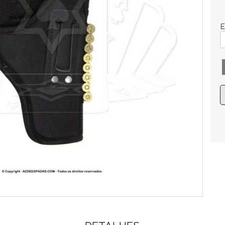
E
DETALHES