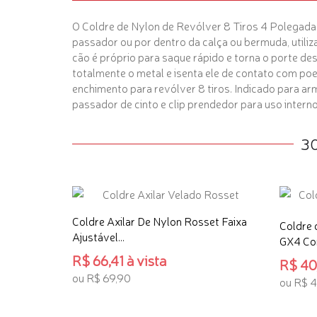
O Coldre de Nylon de Revólver 8 Tiros 4 Polegadas
passador ou por dentro da calça ou bermuda, utili
cão é próprio para saque rápido e torna o porte d
totalmente o metal e isenta ele de contato com po
enchimento para revólver 8 tiros. Indicado para ar
passador de cinto e clip prendedor para uso intern
3
Coldre Axilar De Nylon Rosset Faixa
Coldre 
Ajustável...
GX4 Co
R$ 66,41 à vista
R$ 40,
ou R$ 69,90
ou R$ 
ADICIONAR AO CARRINHO
ADICI