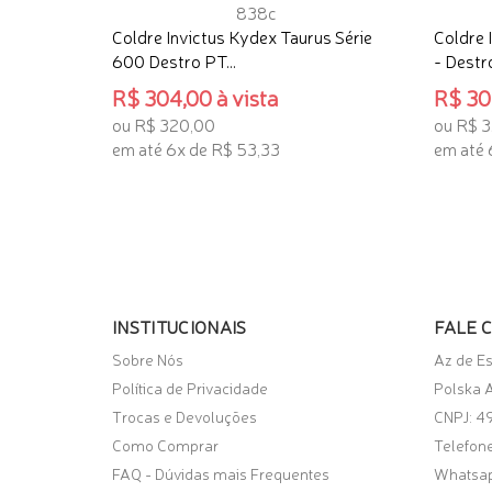
Coldre Invictus Kydex Taurus Série
Coldre 
600 Destro PT...
- Destr
R$ 304,00 à vista
R$ 304
ou R$ 320,00
ou R$ 
em até 6x de R$ 53,33
em até 
ADICIONAR AO CARRINHO
ADICI
INSTITUCIONAIS
FALE 
Sobre Nós
Az de E
Política de Privacidade
Polska A
Trocas e Devoluções
CNPJ: 4
Como Comprar
Telefone
FAQ - Dúvidas mais Frequentes
Whatsa