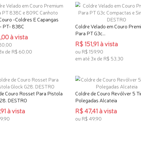
Couro -Coldres E Capangas
 - PT- 838C
Coldre Velado em Couro Prem
Para PT G3c...
,00 à vista
R$ 151,91 à vista
80,00
3x de R$ 60,00
ou R$ 159,90
em até 3x de R$ 53,30
ONAR AO CARRINHO
ADICIONAR AO CARRINHO
de Couro Rosset Para Pistola
Coldre de Couro Revólver 5 Ti
G28. DESTRO
Polegadas Alcateia
91 à vista
R$ 47,41 à vista
9,90
ou R$ 49,90
ONAR AO CARRINHO
ADICIONAR AO CARRINHO