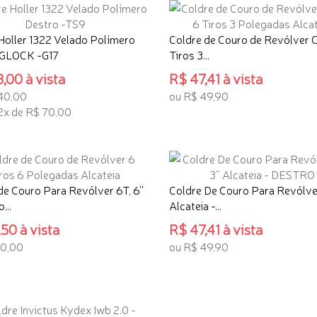
Holler 1322 Velado Polímero
Coldre de Couro de Revólver C
 GLOCK -G17
Tiros 3...
,00 à vista
R$ 47,41 à vista
40,00
ou R$ 49,90
2x de R$ 70,00
ADICIONAR AO CARRINHO
ONAR AO CARRINHO
de Couro Para Revólver 6T, 6''
Coldre De Couro Para Revólver
...
Alcateia -...
50 à vista
R$ 47,41 à vista
50,00
ou R$ 49,90
ONAR AO CARRINHO
ADICIONAR AO CARRINHO