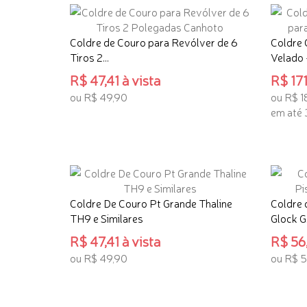
Coldre de Couro para Revólver de 6
Coldre 
Tiros 2...
Velado
R$ 47,41 à vista
R$ 171
ou R$ 49,90
ou R$ 1
em até 
ADICIONAR AO CARRINHO
ADICI
Coldre De Couro Pt Grande Thaline
Coldre 
TH9 e Similares
Glock 
R$ 47,41 à vista
R$ 56,
ou R$ 49,90
ou R$ 5
ADICIONAR AO CARRINHO
ADICI