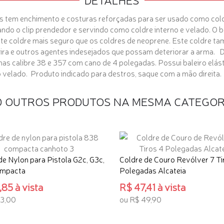
 tem enchimento e costuras reforçadas para ser usado como coldre 
zando o clip prendedor e servindo como coldre interno e velado. O
este coldre mais seguro que os coldres de neoprene. Este coldre t
eira e outros agentes indesejados que possam deteriorar a arma. 
mas calibre 38 e 357 com cano de 4 polegadas. Possui baleiro elás
o velado. Produto indicado para destros, saque com a mão direita.
0 OUTROS PRODUTOS NA MESMA CATEGOR
de Nylon para Pistola G2c, G3c,
Coldre de Couro Revólver 7 Ti
mpacta
Polegadas Alcateia
85 à vista
R$ 47,41 à vista
43,00
ou R$ 49,90
ONAR AO CARRINHO
ADICIONAR AO CARRINHO