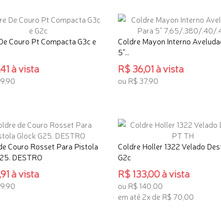
De Couro Pt Compacta G3c e
Coldre Mayon Interno Aveluda
5"...
41 à vista
R$ 36,01 à vista
9,90
ou R$ 37,90
ONAR AO CARRINHO
ADICIONAR AO CARRINHO
de Couro Rosset Para Pistola
Coldre Holler 1322 Velado Des
G25. DESTRO
G2c
91 à vista
R$ 133,00 à vista
9,90
ou R$ 140,00
em até 2x de R$ 70,00
ONAR AO CARRINHO
ADICIONAR AO CARRINHO