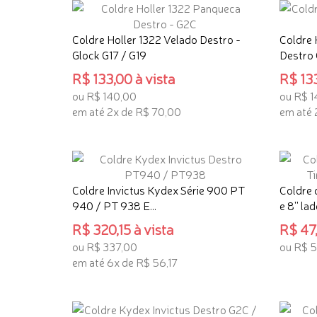
Coldre Holler 1322 Velado Destro -
Coldre 
Glock G17 / G19
Destro
R$ 133,00 à vista
R$ 133
ou R$ 140,00
ou R$ 1
em até 2x de R$ 70,00
em até 
ADICIONAR AO CARRINHO
ADICI
Coldre Invictus Kydex Série 900 PT
Coldre 
940 / PT 938 E...
e 8'' lado
R$ 320,15 à vista
R$ 47,
ou R$ 337,00
ou R$ 
em até 6x de R$ 56,17
ADICI
ADICIONAR AO CARRINHO