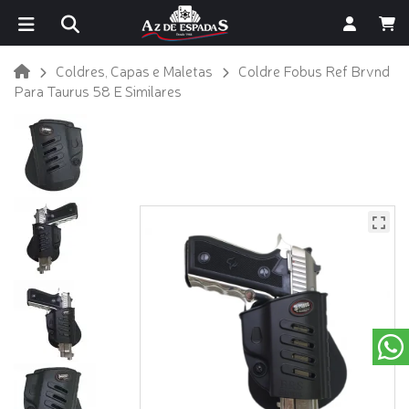
Coldres, Capas e Maletas
Coldre Fobus Ref Brvnd
Para Taurus 58 E Similares