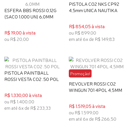
PISTOLA CO2 NKS CP92
ESFERA BBS ROSSI 0,12G
4,5mm UNICA NAUTIKA
(SACO 1.000 UN) 6,0MM
R$ 854,05 à vista
R$ 19,00 à vista
ou R$ 899,00
ou R$ 20,00
em até 6x de R$ 149,83
PISTOLA PAINTBALL
Promoção!
ROSSI VESTA CO2 .50 POL
REVOLVER ROSSI CO2
WINGUN 701 4POL 4,5MM
R$ 1.330,00 à vista
ou R$ 1.400,00
R$ 1.519,05 à vista
em até 6x de R$ 233,33
ou R$ 1.599,00
em até 6x de R$ 266,50