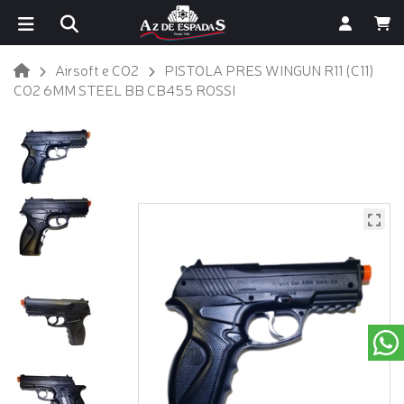
Airsoft e CO2
PISTOLA PRES WINGUN R11 (C11)
CO2 6MM STEEL BB CB455 ROSSI