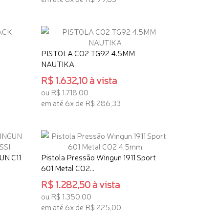
TENHO INTERESSE
PISTOLA CO2 TG92 4.5MM
NAUTIKA
R$ 1.632,10 à vista
ou R$ 1.718,00
em até 6x de R$ 286,33
TENHO INTERESSE
N C11
Pistola Pressão Wingun 1911 Sport
601 Metal CO2...
R$ 1.282,50 à vista
ou R$ 1.350,00
em até 6x de R$ 225,00