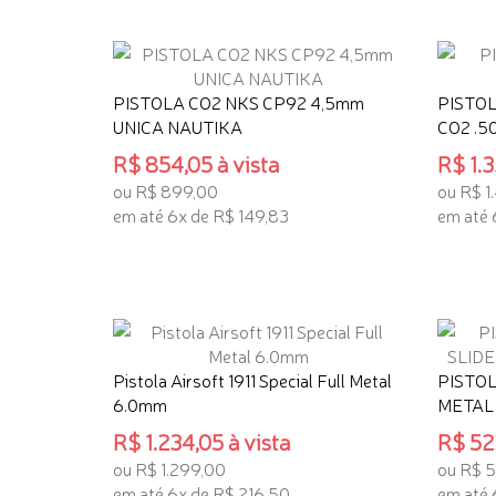
PISTOLA CO2 NKS CP92 4,5mm
PISTOL
UNICA NAUTIKA
CO2 .5
R$ 854,05 à vista
R$ 1.3
ou R$ 899,00
ou R$ 1
em até 6x de R$ 149,83
em até 
ADICIONAR AO CARRINHO
ADICI
Pistola Airsoft 1911 Special Full Metal
PISTOL
6.0mm
METAL
R$ 1.234,05 à vista
R$ 522
ou R$ 1.299,00
ou R$ 
em até 6x de R$ 216,50
em até 