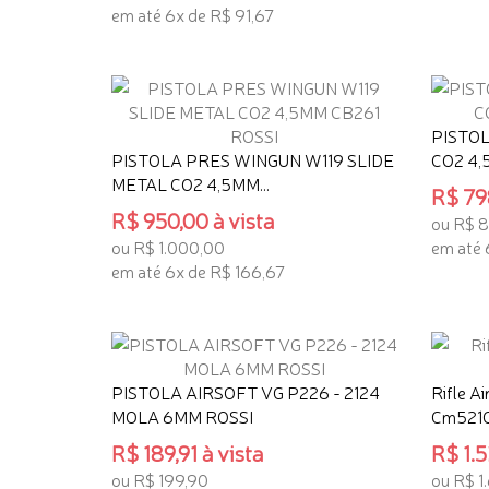
TENHO
em até 6x de R$ 91,67
TENHO INTERESSE
PISTOL
PISTOLA PRES WINGUN W119 SLIDE
CO2 4,
METAL CO2 4,5MM...
R$ 798
R$ 950,00 à vista
ou R$ 
ou R$ 1.000,00
em até 
em até 6x de R$ 166,67
TENHO
TENHO INTERESSE
PISTOLA AIRSOFT VG P226 - 2124
Rifle A
MOLA 6MM ROSSI
Cm521
R$ 189,91 à vista
R$ 1.5
ou R$ 199,90
ou R$ 1