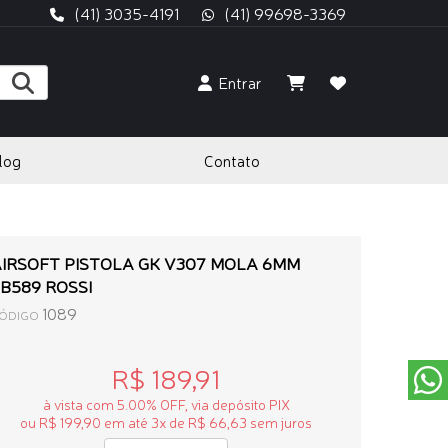
(41) 3035-4191
(41) 99698-3369
Entrar
log
Contato
IRSOFT PISTOLA GK V307 MOLA 6MM
B589 ROSSI
1089
ÓDIGO
R$ 189,91
à vista com 5.00% OFF, via depósito PIX
ou R$ 199,90 em até 3x de R$ 66,63 sem juros