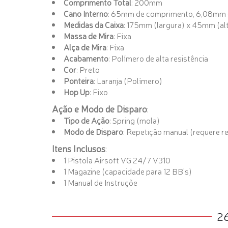
Comprimento Total
: 200mm
Cano Interno
: 65mm de comprimento, 6,08mm 
Medidas da Caixa
: 175mm (largura) x 45mm (al
Massa de Mira
: Fixa
Alça de Mira
: Fixa
Acabamento
: Polímero de alta resistência
Cor
: Preto
Ponteira
: Laranja (Polímero)
Hop Up
: Fixo
Ação e Modo de Disparo
:
Tipo de Ação
: Spring (mola)
Modo de Disparo
: Repetição manual (requere r
Itens Inclusos
:
1 Pistola Airsoft VG 24/7 V310
1 Magazine (capacidade para 12 BB's)
1 Manual de Instruçõe
2