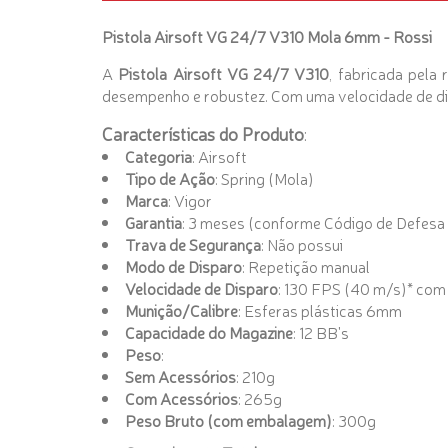
Pistola Airsoft VG 24/7 V310 Mola 6mm - Rossi
A
Pistola Airsoft VG 24/7 V310
, fabricada pela
desempenho e robustez. Com uma velocidade de di
Características do Produto
:
Categoria
: Airsoft
Tipo de Ação
: Spring (Mola)
Marca
: Vigor
Garantia
: 3 meses (conforme Código de Defesa
Trava de Segurança
: Não possui
Modo de Disparo
: Repetição manual
Velocidade de Disparo
: 130 FPS (40 m/s)* com
Munição/Calibre
: Esferas plásticas 6mm
Capacidade do Magazine
: 12 BB's
Peso
:
Sem Acessórios
: 210g
Com Acessórios
: 265g
Peso Bruto (com embalagem)
: 300g