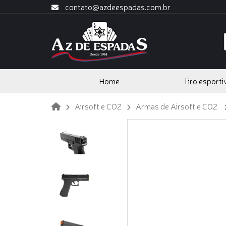
contato@azdeespadas.com.br
Home
Tiro esporti
Airsoft e CO2
Armas de Airsoft e CO2