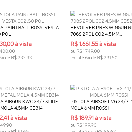
A PAINTBALL ROSSI VESTA
REVOLVER PRES WINGUN NI
0 POL
708S 2POL CO2 4,5MM...
30,00 à vista
R$ 1.661,55 à vista
.400,00
ou R$ 1.749,00
6x de R$ 233,33
em até 6x de R$ 291,50
ONAR AO CARRINHO
ADICIONAR AO CARRINHO
A AIRGUN KWC 24/7 SLIDE
PISTOLA AIRSOFT VG 24/7 -
 MOLA 4,5MM CB314
MOLA 6MM ROSSI
,41 à vista
R$ 189,91 à vista
549,90
ou R$ 199,90
6x de R$ 91,65
em até 3x de R$ 66,63