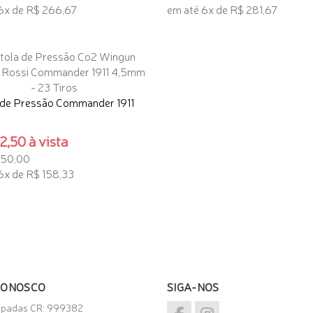
6x de R$ 266,67
em até 6x de R$ 281,67
 INTERESSE
TENHO INTERESSE
 de Pressão Commander 1911
,50 à vista
950,00
6x de R$ 158,33
 INTERESSE
CONOSCO
SIGA-NOS
spadas CR: 999382