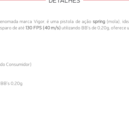
 renomada marca Vigor, é uma pistola de ação
spring
(mola), ide
sparo de até
130 FPS (40 m/s)
utilizando BB's de 0,20g, oferece 
 do Consumidor)
 BB's 0,20g