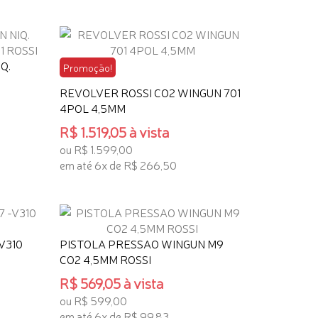
Q.
Promoção!
REVOLVER ROSSI CO2 WINGUN 701
4POL 4,5MM
R$ 1.519,05 à vista
ou R$ 1.599,00
em até 6x de R$ 266,50
ADICIONAR AO CARRINHO
V310
PISTOLA PRESSAO WINGUN M9
CO2 4,5MM ROSSI
R$ 569,05 à vista
ou R$ 599,00
em até 6x de R$ 99,83