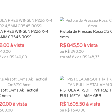
 INTERESSE
TENHO INTERESSE
A PRES WINGUN P226 X-4
Pistola de Pressão Rossi C12
5MM CB545 ROSSI
6mm
,00 à vista
R$ 845,50 à vista
840,00
ou R$ 890,00
6x de R$ 140,00
em até 6x de R$ 148,33
 INTERESSE
TENHO INTERESSE
irsoft Cyma Ak Tactical
PISTOLA AIRSOFT 1911 R32 
C 6mm
FULL METAL 6MM GBB
20,00 à vista
R$ 1.605,50 à vista
.600,00
ou R$ 1.690,00