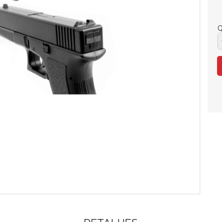
Q
DETALHES