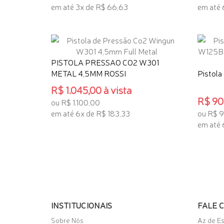
em até 3x de R$ 66,63
em até 
TENHO INTERESSE
TENHO
PISTOLA PRESSAO CO2 W301
METAL 4,5MM ROSSI
Pistola
R$ 1.045,00 à vista
R$ 902
ou R$ 1.100,00
em até 6x de R$ 183,33
ou R$ 
em até 
TENHO INTERESSE
TENHO
INSTITUCIONAIS
FALE 
Sobre Nós
Az de E