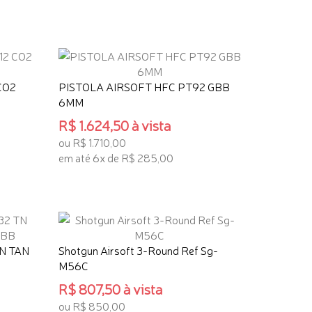
TENHO INTERESSE
 CO2
PISTOLA AIRSOFT HFC PT92 GBB
6MM
R$ 1.624,50 à vista
ou R$ 1.710,00
em até 6x de R$ 285,00
TENHO INTERESSE
TN TAN
Shotgun Airsoft 3-Round Ref Sg-
M56C
R$ 807,50 à vista
ou R$ 850,00