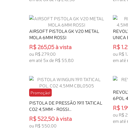
TENHO INTERESSE
TENHO
AIRSOFT PISTOLA GK V20 METAL
REVOL
MOLA 6MM ROSSI
UNICA
R$ 265,05 à vista
R$ 1.2
ou R$ 279,00
ou R$ 1
em até 5x de R$ 55,80
em até 
TENHO INTERESSE
TENHO
REVOL
Promoção!
6POL 
PISTOLA DE PRESSÃO 1911 TATICAL
R$ 1.9
CO2 4,5MM - ROSSI...
ou R$ 2
R$ 522,50 à vista
em até 
ou R$ 550,00