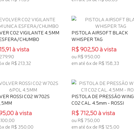
 INTERESSE
TENHO INTERESSE
VER CO2 VIGILANTE 4,5MM
PISTOLA AIRSOFT BLACK
 ESFERA/CHUMBO
WHISPER TAG
15,91 à vista
R$ 902,50 à vista
.279,90
ou R$ 950,00
6x de R$ 213,32
em até 6x de R$ 158,33
 INTERESSE
TENHO INTERESSE
VER ROSSI CO2 W702S
PISTOLA DE PRESSÃO WINGU
4,5MM
CO2 CAL. 4.5mm - ROSSI
95,00 à vista
R$ 712,50 à vista
.100,00
ou R$ 750,00
6x de R$ 350,00
em até 6x de R$ 125,00