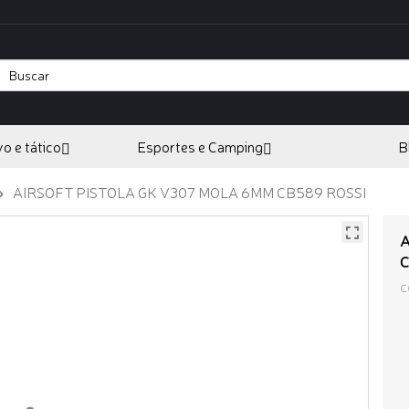
vo e tático
Esportes e Camping
B
AIRSOFT PISTOLA GK V307 MOLA 6MM CB589 ROSSI
A
C
C